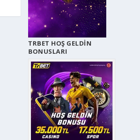
TRBET HOŞ GELDIN
BONUSLARI