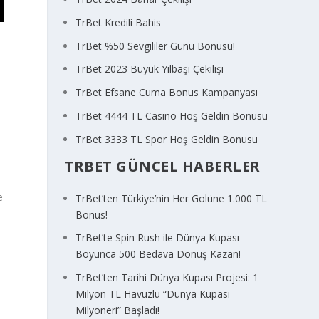
TrBet Kredili Bahis
TrBet %50 Sevgililer Günü Bonusu!
TrBet 2023 Büyük Yılbaşı Çekilişi
TrBet Efsane Cuma Bonus Kampanyası
TrBet 4444 TL Casino Hoş Geldin Bonusu
TrBet 3333 TL Spor Hoş Geldin Bonusu
TRBET GÜNCEL HABERLER
e
TrBet’ten Türkiye’nin Her Golüne 1.000 TL
Bonus!
TrBet’te Spin Rush ile Dünya Kupası
Boyunca 500 Bedava Dönüş Kazan!
TrBet’ten Tarihi Dünya Kupası Projesi: 1
Milyon TL Havuzlu “Dünya Kupası
Milyoneri” Başladı!