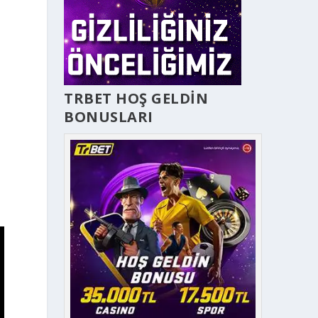
TRBET HOŞ GELDIN
BONUSLARI