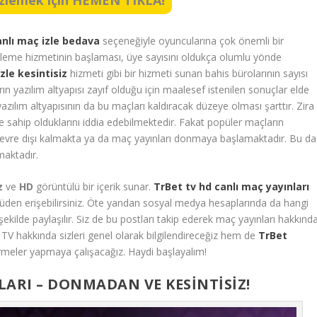
İzlemek için HEMEN TIKLA!
anlı maç izle bedava
seçeneğiyle oyuncularına çok önemli bir
leme hizmetinin başlaması, üye sayısını oldukça olumlu yönde
zle kesintisiz
hizmeti gibi bir hizmeti sunan bahis bürolarının sayısı
rın yazılım altyapısı zayıf olduğu için maalesef istenilen sonuçlar elde
azılım altyapısının da bu maçları kaldıracak düzeye olması şarttır. Zira
ine sahip olduklarını iddia edebilmektedir. Fakat popüler maçların
evre dışı kalmakta ya da maç yayınları donmaya başlamaktadır. Bu da
maktadır.
z
ve
HD
görüntülü bir içerik sunar.
TrBet tv hd canlı maç yayınları
den erişebilirsiniz. Öte yandan sosyal medya hesaplarında da hangi
şekilde paylaşılır. Siz de bu postları takip ederek maç yayınları hakkınd
et TV hakkında sizleri genel olarak bilgilendireceğiz hem de
TrBet
ndirmeler yapmaya çalışacağız. Haydi başlayalım!
ARI – DONMADAN VE KESINTISIZ!