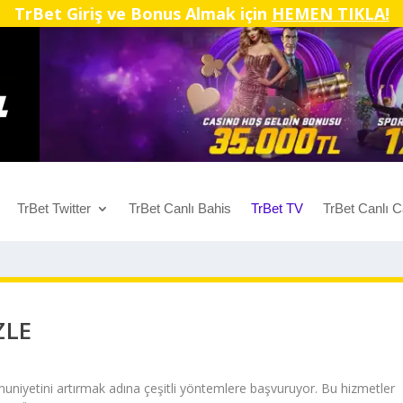
TrBet Giriş ve Bonus Almak için
HEMEN TIKLA!
TrBet Twitter
TrBet Canlı Bahis
TrBet TV
TrBet Canlı C
ZLE
mnuniyetini artırmak adına çeşitli yöntemlere başvuruyor. Bu hizmetler