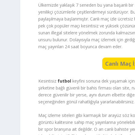
Ülkemizde yaklaşık 7 seneden bu yana başarılı bir
yenilikçi çözümlerle çeşitlendirmeyi sürdürüyor. 
paylaşılmaya başlanmıştır. Canlı maç izle ücretsi
pek çok popüler maçı kesintisiz ve yüksek çözünürl
sunan illegal sitelere yönelmek zorunda kalmazsın
unsuru bulunur. Dolayısıyla maç izlemek için girdiği
maç yayınları 24 saat boyunca devam eder.
Canlı Maç 
Kesintisiz
futbol
keyfini sonuna dek yaşamak içi
şirketine bağlı güvenli bir bahis firması olan site, n
derece güvenilir bir yerse, aynı durum elbette diğe
seçeneğinden gönül rahatlığıyla yararlanabilirsiniz.
Maç izleme siteleri gibi karmaşık bir arayüz söz k
görüntü kalitesine sahip maç yayınlarına yönelebil
bir spor branşına ait değildir. O an canlı bahiste y