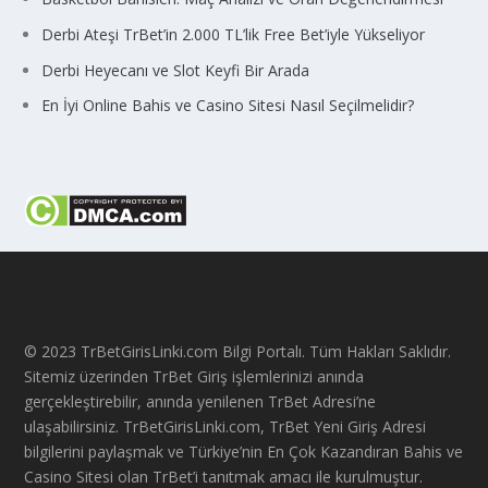
Derbi Ateşi TrBet’in 2.000 TL’lik Free Bet’iyle Yükseliyor
Derbi Heyecanı ve Slot Keyfi Bir Arada
En İyi Online Bahis ve Casino Sitesi Nasıl Seçilmelidir?
© 2023 TrBetGirisLinki.com Bilgi Portalı. Tüm Hakları Saklıdır.
Sitemiz üzerinden TrBet Giriş işlemlerinizi anında
gerçekleştirebilir, anında yenilenen TrBet Adresi’ne
ulaşabilirsiniz. TrBetGirisLinki.com, TrBet Yeni Giriş Adresi
bilgilerini paylaşmak ve Türkiye’nin En Çok Kazandıran Bahis ve
Casino Sitesi olan TrBet’i tanıtmak amacı ile kurulmuştur.