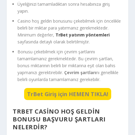
Üyeliğinizi tamamladıktan sonra hesabınıza giriş
yapın.
Casino hoş geldin bonusunu çekebilmek için öncelikle
belirli bir miktar para yatırmanız gerekmektedir.
Minimum değerler,
TrBet yatırım yöntemleri
sayfasında detaylı olarak belirtilmiştir.
Bonusu çekebilmek için çevrim şartlarını
tamamlamanız gerekmektedir. Bu çevrim şartları,
bonus miktarının belirli bir miktarına eşit olan bahis
yapmanızı gerektirebilir.
Çevrim şartları
nı genellikle
belirli oyunlarda tamamlamanız gerekebilir.
TrBet Giriş için HEMEN TIKLA!
TRBET CASINO HOŞ GELDIN
BONUSU BAŞVURU ŞARTLARI
NELERDIR?