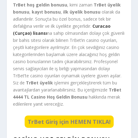
TrBet hoş geldin bonusu
, kimi zaman
TrBet üyelik
bonusu
,
kayıt bonusu
,
ilk üyelik bonusu
olarak da
adlandırılır. Sonuçta bu özel bonus, sadece tek bir
defalığına verilir ve ilk üyelikte geçerlidir.
Curacao
(Curçao) lisansı
na sahip olmasından dolayı çok güvenli
bir bahis sitesi olarak bilinen TrBet’in casino oyunları,
çeşitli kategorilere ayrılmıştır. En çok sevdiğiniz casino
kategorilerinden başlamak üzere alacağınız hoş geldin
casino bonuslarının tadını çıkarabilirsiniz. Profesyonel
servis sağlayıcıları ile iş birliği yapmasından dolayı
TrBet’te casino oyunları oynamak üyelere güven aşılar.
Siz de
TrBet üyelik
işlemini gerçekleştirerek tüm bu
avantajlardan yararlanabilirsiniz. Bu içeriğimizde
TrBet
4444 TL Casino Hoş Geldin Bonusu
hakkında merak
edilenlere yanıt vereceğiz.
TrBet Giriş için HEMEN TIKLA!