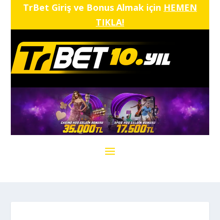
TrBet Giriş ve Bonus Almak için
HEMEN
TIKLA!