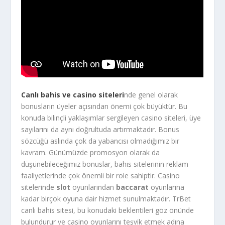
Canlı bahis ve casino siteleri
nde genel olarak
bonusların üyeler açısından önemi çok büyüktür. Bu
konuda bilinçli yaklaşımlar sergileyen casino siteleri, üye
sayılarını da aynı doğrultuda artırmaktadır. Bonus
sözcüğü aslında çok da yabancısı olmadığımız bir
kavram. Günümüzde promosyon olarak da
düşünebileceğimiz bonuslar, bahis sitelerinin reklam
faaliyetlerinde çok önemli bir role sahiptir. Casino
sitelerinde
slot
oyunlarından
baccarat
oyunlarına
kadar birçok oyuna dair hizmet sunulmaktadır. TrBet
canlı bahis sitesi, bu konudaki beklentileri göz önünde
bulundurur ve casino oyunlarını teşvik etmek adına