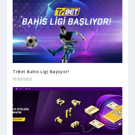
TrBet Bahis Ligi Başlıyor!
01/02/2023