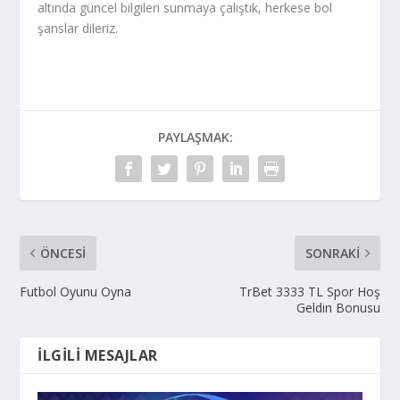
altında güncel bilgileri sunmaya çalıştık, herkese bol
şanslar dileriz.
PAYLAŞMAK:
ÖNCESI
SONRAKI
Futbol Oyunu Oyna
TrBet 3333 TL Spor Hoş
Geldin Bonusu
İLGILI MESAJLAR