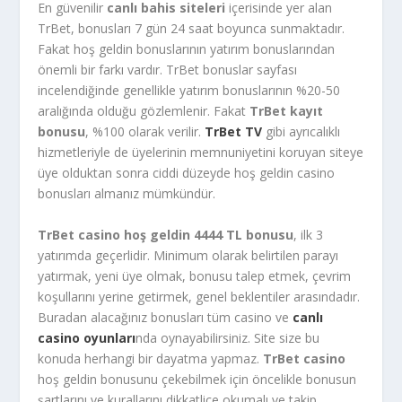
En güvenilir
canlı bahis siteleri
içerisinde yer alan
TrBet, bonusları 7 gün 24 saat boyunca sunmaktadır.
Fakat hoş geldin bonuslarının yatırım bonuslarından
önemli bir farkı vardır. TrBet bonuslar sayfası
incelendiğinde genellikle yatırım bonuslarının %20-50
aralığında olduğu gözlemlenir. Fakat
TrBet kayıt
bonusu
, %100 olarak verilir.
TrBet TV
gibi ayrıcalıklı
hizmetleriyle de üyelerinin memnuniyetini koruyan siteye
üye olduktan sonra ciddi düzeyde hoş geldin casino
bonusları almanız mümkündür.
TrBet casino hoş geldin 4444 TL bonusu
, ilk 3
yatırımda geçerlidir. Minimum olarak belirtilen parayı
yatırmak, yeni üye olmak, bonusu talep etmek, çevrim
koşullarını yerine getirmek, genel beklentiler arasındadır.
Buradan alacağınız bonusları tüm casino ve
canlı
casino oyunları
nda oynayabilirsiniz. Site size bu
konuda herhangi bir dayatma yapmaz.
TrBet casino
hoş geldin bonusunu çekebilmek için öncelikle bonusun
şartlarını ve kurallarını dikkatlice okumalı ve takip