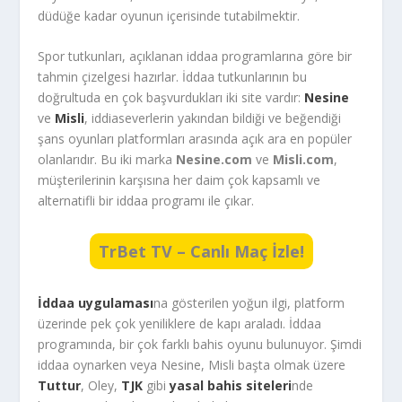
düdüğe kadar oyunun içerisinde tutabilmektir.
Spor tutkunları, açıklanan iddaa programlarına göre bir
tahmin çizelgesi hazırlar. İddaa tutkunlarının bu
doğrultuda en çok başvurdukları iki site vardır:
Nesine
ve
Misli
, iddiaseverlerin yakından bildiği ve beğendiği
şans oyunları platformları arasında açık ara en popüler
olanlarıdır. Bu iki marka
Nesine.com
ve
Misli.com
,
müşterilerinin karşısına her daim çok kapsamlı ve
alternatifli bir iddaa programı ile çıkar.
TrBet TV – Canlı Maç İzle!
İddaa uygulaması
na gösterilen yoğun ilgi, platform
üzerinde pek çok yeniliklere de kapı araladı. İddaa
programında, bir çok farklı bahis oyunu bulunuyor. Şimdi
iddaa oynarken veya Nesine, Misli başta olmak üzere
Tuttur
, Oley,
TJK
gibi
yasal bahis siteleri
nde