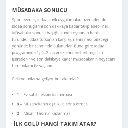
MÜSABAKA SONUCU
Sporseverler, iddaa canlı uygulamaları üzerinden de
iddaa sonuçlarını son dakikaya kadar takip edebilirler.
Müsabaka sonucu başlığı altında oynanan bahis
türünde, iddaa tutkunları karşılaşmanın nasıl biteceği
yönünde bir tahminde bulunurlar. Buna göre iddaa
programında 1, 0, 2 seçeneklerinden herhangi biri
işaretlenir ve son dakikaya kadar müsabakanın heyecanı
tam anlamı ile yaşanır.
Peki ne anlama geliyor bu rakamlar?
1
– Ev sahibi ekibin kazanması
0
– Müsabakanın eşitlik ile sona ermesi
2
– Misafir takımın kazanması
İLK GOL
Ü
HANGI TAKIM ATAR?