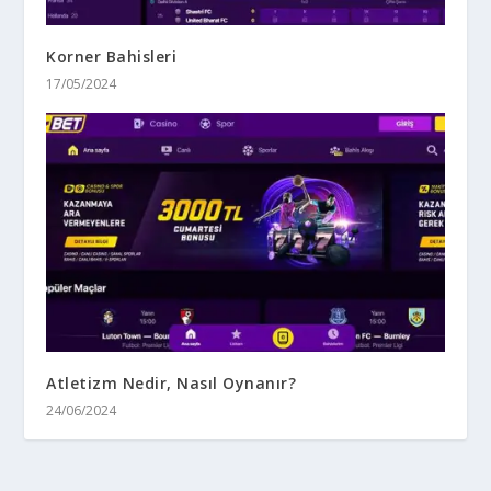
Korner Bahisleri
17/05/2024
Atletizm Nedir, Nasıl Oynanır?
24/06/2024