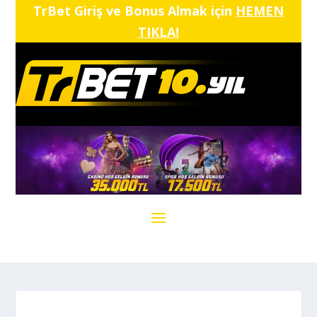
TrBet Giriş ve Bonus Almak için
HEMEN
TIKLA!