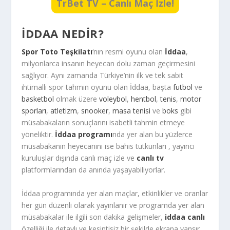
TrBet TV – Canlı Maç İzle!
İDDAA NEDIR?
Spor Toto Teşkilatı
‘nın resmi oyunu olan
İddaa
,
milyonlarca insanın heyecan dolu zaman geçirmesini
sağlıyor. Aynı zamanda Türkiye’nin ilk ve tek sabit
ihtimalli spor tahmin oyunu olan İddaa, başta
futbol
ve
basketbol
olmak üzere
voleybol
,
hentbol
,
tenis
,
motor
sporları
,
atletizm
,
snooker
,
masa tenisi
ve
boks
gibi
müsabakaların sonuçlarını isabetli tahmin etmeye
yöneliktir.
İddaa programı
nda yer alan bu yüzlerce
müsabakanın heyecanını ise bahis tutkunları , yayıncı
kuruluşlar dışında canlı maç izle ve
canlı tv
platformlarından da anında yaşayabiliyorlar.
İddaa programında yer alan maçlar, etkinlikler ve oranlar
her gün düzenli olarak yayınlanır ve programda yer alan
müsabakalar ile ilgili son dakika gelişmeler,
iddaa canlı
özelliği ile detaylı ve kesintisiz bir şekilde ekrana yansır.