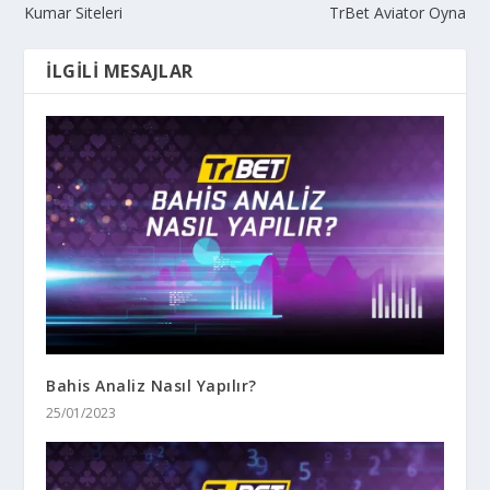
Kumar Siteleri
TrBet Aviator Oyna
İLGILI MESAJLAR
Bahis Analiz Nasıl Yapılır?
25/01/2023