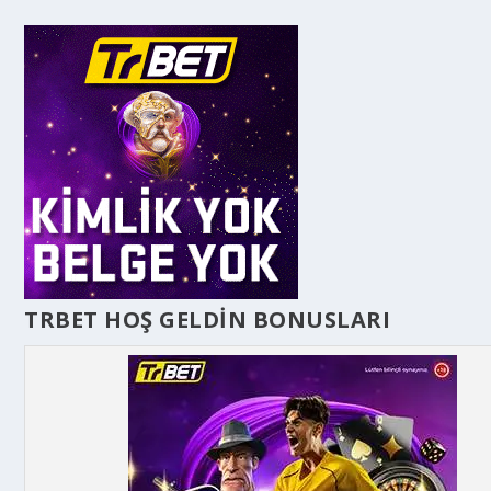
TRBET HOŞ GELDIN BONUSLARI