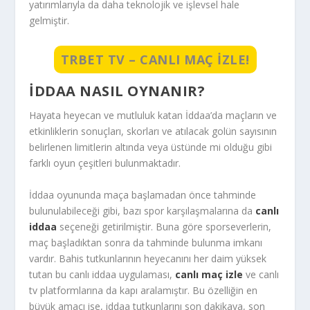
yatırımlarıyla da daha teknolojik ve işlevsel hale
gelmiştir.
TRBET TV – CANLI MAÇ İZLE!
İDDAA NASIL OYNANIR?
Hayata heyecan ve mutluluk katan İddaa’da maçların ve
etkinliklerin sonuçları, skorları ve atılacak golün sayısının
belirlenen limitlerin altında veya üstünde mi olduğu gibi
farklı oyun çeşitleri bulunmaktadır.
İddaa oyununda maça başlamadan önce tahminde
bulunulabileceği gibi, bazı spor karşılaşmalarına da
canlı
iddaa
seçeneği getirilmiştir. Buna göre sporseverlerin,
maç başladıktan sonra da tahminde bulunma imkanı
vardır. Bahis tutkunlarının heyecanını her daim yüksek
tutan bu canlı iddaa uygulaması,
canlı maç izle
ve canlı
tv platformlarına da kapı aralamıştır. Bu özelliğin en
büyük amacı ise, iddaa tutkunlarını son dakikaya, son