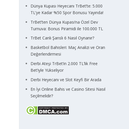
Dünya Kupası Heyecanı TrBet’te: 5.000
TL’ye Kadar %50 Spor Bonusu Yayında!
TrBet’ten Dünya Kupası’na Özel Dev
Turnuva: Bonus Piramidi ile 100.000 TL
TrBet Canlı Şanslı 6 Nasıl Oynanır?
Basketbol Bahisleri: Maç Analizi ve Oran
Değerlendirmesi
Derbi Ateşi TrBet’in 2.000 TL’lik Free
Bet’iyle Yükseliyor
Derbi Heyecanı ve Slot Keyfi Bir Arada
En İyi Online Bahis ve Casino Sitesi Nasıl
Seçilmelidir?