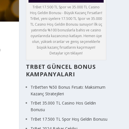
TrBet 17.500 TL Spor ve 35.000 TL Casino
Hoş Geldin Bonusu - Büyük Kazanç Fırsatları!
TrBet, yeni üyelere 17.500 TL Spor ve 35.000
TL Casino Hoş Geldin Bonusu sunuyor! İlk üç
yatırımda %100 bonuslarla bahis ve casino
oyunlarında kazancınızı katlayın. Hemen üye
olun, yüksek oranlar ve geniş seçeneklerle
büyük kazanç fırsatlarını kaçırmayın!
u
Detaylar için tıklayın!
TRBET GÜNCEL BONUS
KAMPANYALARI
TrBet’ten %50 Bonus Fırsatı: Maksimum
Kazanç Stratejileri
TrBet 35.000 TL Casino Hos Geldin
Bonusu
TrBet 17.500 TL Spor Hoş Geldin Bonusu
TrBet 2024 Bahar Çekilişi