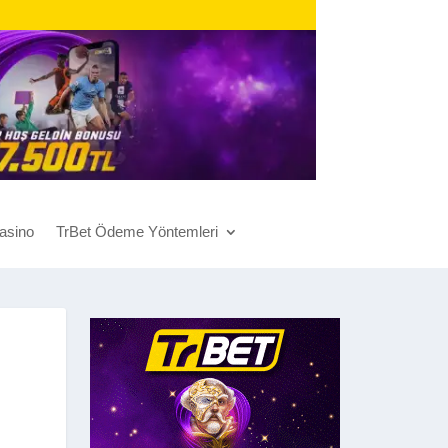
asino
TrBet Ödeme Yöntemleri