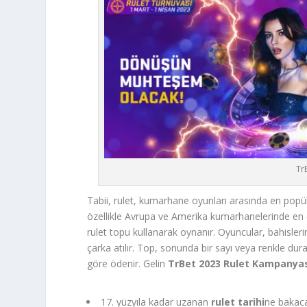
Tr
Tabii, rulet, kumarhane oyunları arasında en popül
özellikle Avrupa ve Amerika kumarhanelerinde en çok
rulet topu kullanarak oynanır. Oyuncular, bahisler
çarka atılır. Top, sonunda bir sayı veya renkle d
göre ödenir. Gelin
TrBet 2023 Rulet Kampanya
17. yüzyıla kadar uzanan
rulet tarihi
ne bakaca