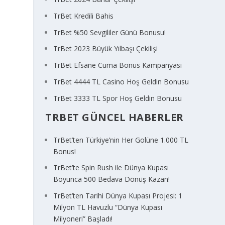
TrBet Kredili Bahis
TrBet %50 Sevgililer Günü Bonusu!
TrBet 2023 Büyük Yılbaşı Çekilişi
TrBet Efsane Cuma Bonus Kampanyası
TrBet 4444 TL Casino Hoş Geldin Bonusu
TrBet 3333 TL Spor Hoş Geldin Bonusu
TRBET GÜNCEL HABERLER
TrBet’ten Türkiye’nin Her Golüne 1.000 TL
Bonus!
TrBet’te Spin Rush ile Dünya Kupası
Boyunca 500 Bedava Dönüş Kazan!
TrBet’ten Tarihi Dünya Kupası Projesi: 1
Milyon TL Havuzlu “Dünya Kupası
Milyoneri” Başladı!