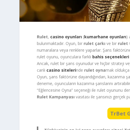
Rulet
,
casino oyunları
(
kumarhane oyunları
) 
bulunmaktadır. Oyun, bir
rulet çarkı
ve bir
rulet
numaralara veya renklere yaparlar. Şans faktörü
rulet oyunu, oyunculara farklı
bahis seçenekleri
Ancak, rulet bir şans oyunudur ve hiçbir strateji
canlı
casino siteleri
nde
rulet oyna
mak oldukça k
Oyun, şans faktörüne dayandığından, kazanma şansı 
deneme, oyuncuların kazanma şanslarını artırabilir.
“Eğlencesine Oyna” seçeneği ile rulet oyununu den
Rulet Kampanyası
vasıtası ile şansınızı gerçek p
TrBet G