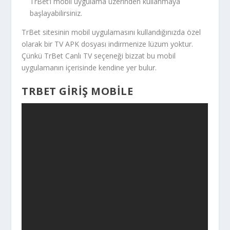
TrBet’i mobil uygulama üzerinden kullanmaya
başlayabilirsiniz.
TrBet sitesinin mobil uygulamasını kullandığınızda özel
olarak bir TV APK dosyası indirmenize lüzum yoktur.
Çünkü TrBet Canlı TV seçeneği bizzat bu mobil
uygulamanın içerisinde kendine yer bulur.
TRBET GIRIŞ MOBILE