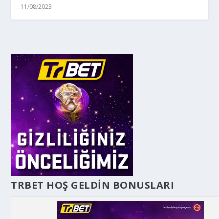
11/08/2023
TRBET HOŞ GELDIN BONUSLARI