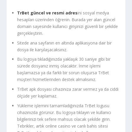
TrBet güncel ve resmi adres
ini sosyal medya
hesapları üzerinden öğrenin. Burada yer alan güncel
domain sayesinde kullanıcı girişinizi güvenli bir şekilde
gerçekleştirin.
Sitede ana sayfanın en altında aplikasyona dair bir
dosya ile karşılaşacaksınız.
Bu logoya tıkladığınızda yaklaşık 30 saniye gibi bir
sürede dosyanız inmiş olacaktır. İnme işlemi
başlamazsa ya da farklı bir sorun oluşursa TrBet
müşteri hizmetlerinden destek almalısınız.
TrBet apk dosyası cihazınıza zarar vermez ya da ciddi
ölçüde yer kaplamaz.
Yükleme işlemini tamamladığınızda TrBet logusu
cihazınızda görünür. Bu logoya tıklayın ve kullanıcı
bilgilerinizi tek sefere mahsus olacak şekilde girin.
Tebrikler, artık online casino ve canlı bahis sitesi