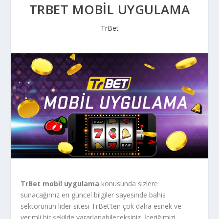
TRBET MOBIL UYGULAMA
TrBet
TrBet mobil uygulama
konusunda sizlere
sunacağımız en güncel bilgiler sayesinde bahis
sektörünün lider sitesi TrBet’ten çok daha esnek ve
verimli bir şekilde yararlanabileceksiniz. İçeriğimizi