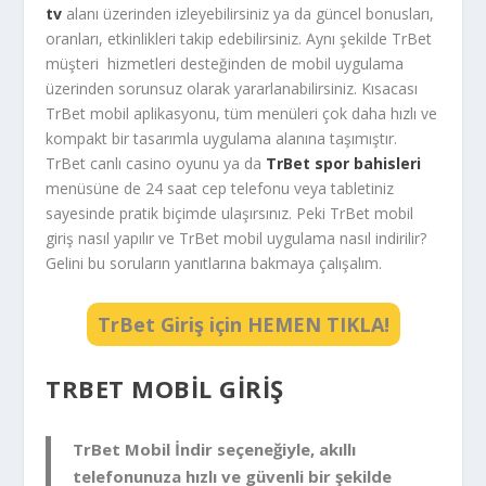
tv
alanı üzerinden izleyebilirsiniz ya da güncel bonusları,
oranları, etkinlikleri takip edebilirsiniz. Aynı şekilde TrBet
müşteri hizmetleri desteğinden de mobil uygulama
üzerinden sorunsuz olarak yararlanabilirsiniz. Kısacası
TrBet mobil aplikasyonu, tüm menüleri çok daha hızlı ve
kompakt bir tasarımla uygulama alanına taşımıştır.
TrBet canlı casino oyunu ya da
TrBet spor bahisleri
menüsüne de 24 saat cep telefonu veya tabletiniz
sayesinde pratik biçimde ulaşırsınız. Peki TrBet mobil
giriş nasıl yapılır ve TrBet mobil uygulama nasıl indirilir?
Gelini bu soruların yanıtlarına bakmaya çalışalım.
TrBet Giriş için HEMEN TIKLA!
TRBET MOBIL GIRIŞ
TrBet Mobil İndir seçeneğiyle, akıllı
telefonunuza hızlı ve güvenli bir şekilde