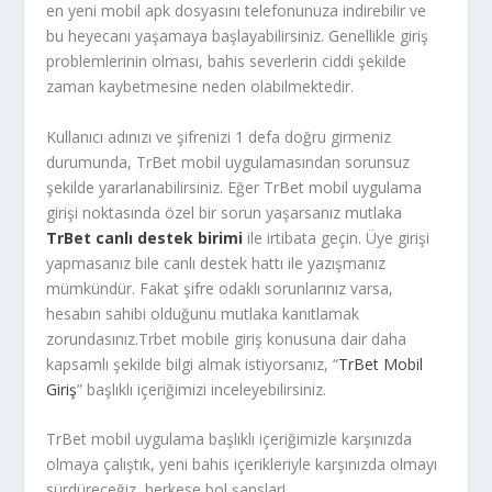
en yeni mobil apk dosyasını telefonunuza indirebilir ve
bu heyecanı yaşamaya başlayabilirsiniz. Genellikle giriş
problemlerinin olması, bahis severlerin ciddi şekilde
zaman kaybetmesine neden olabilmektedir.
Kullanıcı adınızı ve şifrenizi 1 defa doğru girmeniz
durumunda, TrBet mobil uygulamasından sorunsuz
şekilde yararlanabilirsiniz. Eğer TrBet mobil uygulama
girişi noktasında özel bir sorun yaşarsanız mutlaka
TrBet canlı destek birimi
ile irtibata geçin. Üye girişi
yapmasanız bile canlı destek hattı ile yazışmanız
mümkündür. Fakat şifre odaklı sorunlarınız varsa,
hesabın sahibi olduğunu mutlaka kanıtlamak
zorundasınız.Trbet mobile giriş konusuna dair daha
kapsamlı şekilde bilgi almak istiyorsanız, “
TrBet Mobil
Giriş
” başlıklı içeriğimizi inceleyebilirsiniz.
TrBet mobil uygulama başlıklı içeriğimizle karşınızda
olmaya çalıştık, yeni bahis içerikleriyle karşınızda olmayı
sürdüreceğiz, herkese bol şanslar!