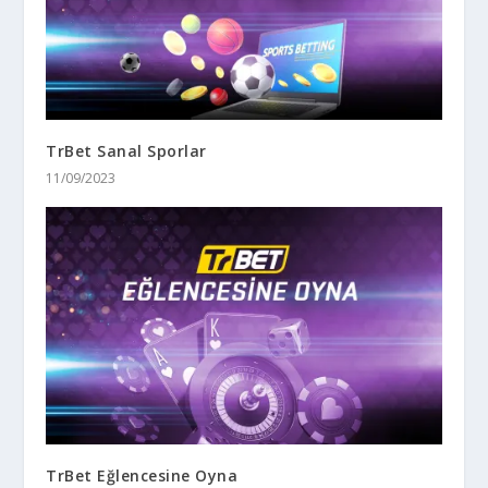
TrBet Sanal Sporlar
11/09/2023
TrBet Eğlencesine Oyna