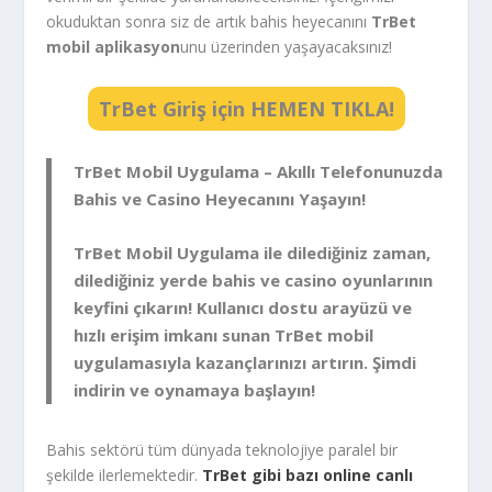
okuduktan sonra siz de artık bahis heyecanını
TrBet
mobil aplikasyon
unu üzerinden yaşayacaksınız!
TrBet Giriş için HEMEN TIKLA!
TrBet Mobil Uygulama – Akıllı Telefonunuzda
Bahis ve Casino Heyecanını Yaşayın!
TrBet Mobil Uygulama ile dilediğiniz zaman,
dilediğiniz yerde bahis ve casino oyunlarının
keyfini çıkarın! Kullanıcı dostu arayüzü ve
hızlı erişim imkanı sunan TrBet mobil
uygulamasıyla kazançlarınızı artırın. Şimdi
indirin ve oynamaya başlayın!
Bahis sektörü tüm dünyada teknolojiye paralel bir
şekilde ilerlemektedir.
TrBet gibi bazı online canlı