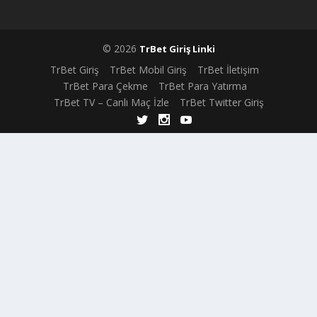
© 2026
TrBet Giriş Linki
TrBet Giriş
TrBet Mobil Giriş
TrBet İletişim
TrBet Para Çekme
TrBet Para Yatırma
TrBet TV – Canlı Maç İzle
TrBet Twitter Giriş