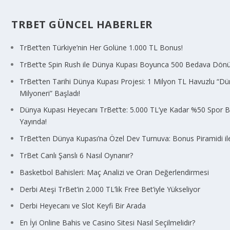
TRBET GÜNCEL HABERLER
TrBet’ten Türkiye’nin Her Golüne 1.000 TL Bonus!
TrBet’te Spin Rush ile Dünya Kupası Boyunca 500 Bedava Dön
TrBet’ten Tarihi Dünya Kupası Projesi: 1 Milyon TL Havuzlu “D
Milyoneri” Başladı!
Dünya Kupası Heyecanı TrBet’te: 5.000 TL’ye Kadar %50 Spor 
Yayında!
TrBet’ten Dünya Kupası’na Özel Dev Turnuva: Bonus Piramidi il
TrBet Canlı Şanslı 6 Nasıl Oynanır?
Basketbol Bahisleri: Maç Analizi ve Oran Değerlendirmesi
Derbi Ateşi TrBet’in 2.000 TL’lik Free Bet’iyle Yükseliyor
Derbi Heyecanı ve Slot Keyfi Bir Arada
En İyi Online Bahis ve Casino Sitesi Nasıl Seçilmelidir?