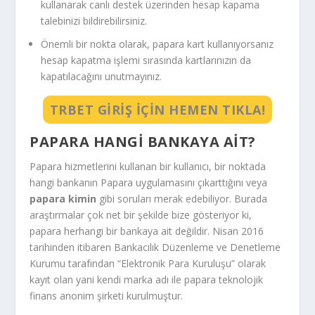
kullanarak canlı destek üzerinden hesap kapama
talebinizi bildirebilirsiniz.
Önemli bir nokta olarak, papara kart kullanıyorsanız
hesap kapatma işlemi sırasında kartlarınızın da
kapatılacağını unutmayınız.
TRBET GIRIŞ IÇIN HEMEN TIKLA!
PAPARA HANGI BANKAYA AIT?
Papara hizmetlerini kullanan bir kullanıcı, bir noktada
hangi bankanın Papara uygulamasını çıkarttığını veya
papara kimin
gibi soruları merak edebiliyor. Burada
araştırmalar çok net bir şekilde bize gösteriyor ki,
papara herhangi bir bankaya ait değildir. Nisan 2016
tarihinden itibaren Bankacılık Düzenleme ve Denetleme
Kurumu tarafından “Elektronik Para Kuruluşu” olarak
kayıt olan yani kendi marka adı ile papara teknolojik
finans anonim şirketi kurulmuştur.