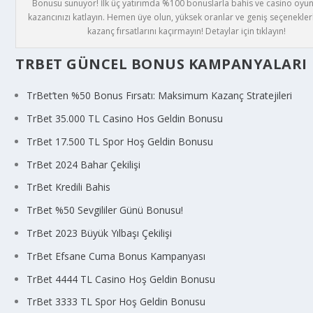
Bonusu sunuyor! İlk üç yatırımda %100 bonuslarla bahis ve casino oyun
kazancınızı katlayın. Hemen üye olun, yüksek oranlar ve geniş seçenekle
kazanç fırsatlarını kaçırmayın! Detaylar için tıklayın!
TRBET GÜNCEL BONUS KAMPANYALARI
TrBet’ten %50 Bonus Fırsatı: Maksimum Kazanç Stratejileri
TrBet 35.000 TL Casino Hos Geldin Bonusu
TrBet 17.500 TL Spor Hoş Geldin Bonusu
TrBet 2024 Bahar Çekilişi
TrBet Kredili Bahis
TrBet %50 Sevgililer Günü Bonusu!
TrBet 2023 Büyük Yılbaşı Çekilişi
TrBet Efsane Cuma Bonus Kampanyası
TrBet 4444 TL Casino Hoş Geldin Bonusu
TrBet 3333 TL Spor Hoş Geldin Bonusu