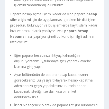
işlemini tamamlamış olursunuz.
Papara hesap açma işlemi kadar da yine papara
hesap
silme işlemi
için de uygulanması gereken bir dizi işlem
prosedürü bulunuyor ve bu işlemlerde kayıt işlemi kadar
hızlı ve pratik olarak yapılıyor. Peki
papara hesap
kapama
nasıl yapılıyor şimdi bu konu için ilgili adımları
listeleyelim:
Eğer papara hesabınıza ihtiyaç kalmadığını
düşünüyorsanız uygulamaya giriş yaparak ayarlar
kısmına giriş yapın.
Ayar bölümünün de papara hesap kapat kısmını
görecekseniz. Bu yazıya tıklayarak hesap kapatma
adımlarınıza geçiş yapabilirsiniz. Burada neden
kapatmak istediğinize dair kısa bir anket
dolduracaksınız.
İkinci bir seçenek olarak da papara iletişim numarasını