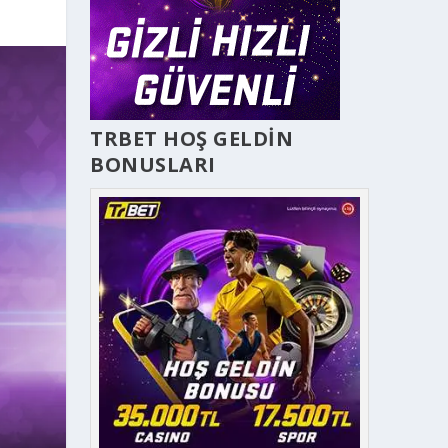
TRBET HOŞ GELDIN
BONUSLARI