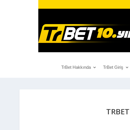
TrBet Hakkında
TrBet Giriş
TRBET