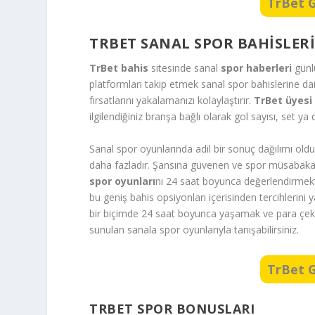
TrBet G
TRBET SANAL SPOR BAHISLER
TrBet bahis
sitesinde sanal
spor haberleri
günl
platformları takip etmek sanal spor bahislerine da
fırsatlarını yakalamanızı kolaylaştırır.
TrBet üyesi 
ilgilendiğiniz branşa bağlı olarak gol sayısı, set ya d
Sanal spor oyunlarında adil bir sonuç dağılımı oldu
daha fazladır. Şansına güvenen ve spor müsabakala
spor oyunları
nı 24 saat boyunca değerlendirmek
bu geniş bahis opsiyonları içerisinden tercihlerini 
bir biçimde 24 saat boyunca yaşamak ve para çekme 
sunulan sanala spor oyunlarıyla tanışabilirsiniz.
TrBet G
TRBET SPOR BONUSLARI