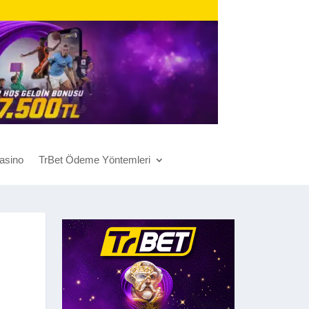
asino
TrBet Ödeme Yöntemleri