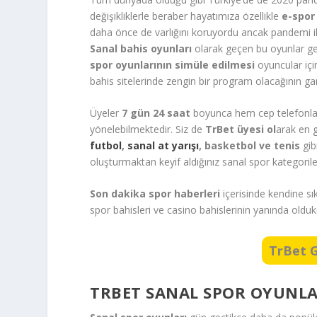
değişikliklerle beraber hayatımıza özellikle
e-spor 
daha önce de varlığını koruyordu ancak pandemi il
Sanal bahis oyunları
olarak geçen bu oyunlar ger
spor oyunlarının simüle edilmesi
oyuncular içi
bahis sitelerinde zengin bir program olacağının gar
Üyeler
7 gün 24 saat
boyunca hem cep telefonlar
yönelebilmektedir. Siz de
TrBet üyesi ol
arak en 
futbol
,
sanal at yarışı
, basketbol ve tenis
gib
oluşturmaktan keyif aldığınız sanal spor kategorile
Son dakika spor haberleri
içerisinde kendine sı
spor bahisleri ve casino bahislerinin yanında oldukç
TrBet G
TRBET SANAL SPOR OYUNLA