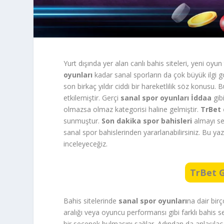
Yurt dışında yer alan canlı bahis siteleri, yeni oyu
oyunları
kadar sanal sporların da çok büyük ilgi g
son birkaç yıldır ciddi bir hareketlilik söz konusu.
etkilemiştir. Gerçi
sanal spor oyunları İddaa
gib
olmazsa olmaz kategorisi haline gelmiştir.
TrBet 
sunmuştur.
Son dakika spor bahisleri
almayı se
sanal spor bahislerinden yararlanabilirsiniz. Bu yaz
inceleyeceğiz.
TrBet G
Bahis sitelerinde
sanal spor oyunları
na dair bir
aralığı veya oyuncu performansı gibi farklı bahis se
bir seçenek bulmasını sağlar. Adından da anlaşılac