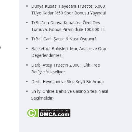
Dünya Kupası Heyecanı TrBet’te: 5.000
n
TL’ye Kadar %50 Spor Bonusu Yayında!
TrBet’ten Dünya Kupası’na Özel Dev
Turnuva: Bonus Piramidi ile 100.000 TL
TrBet Canlı Şanslı 6 Nasıl Oynanır?
a
Basketbol Bahisleri: Maç Analizi ve Oran
Değerlendirmesi
Derbi Ateşi TrBet’in 2.000 TL’lik Free
Bet’iyle Yükseliyor
Derbi Heyecanı ve Slot Keyfi Bir Arada
En İyi Online Bahis ve Casino Sitesi Nasıl
Seçilmelidir?