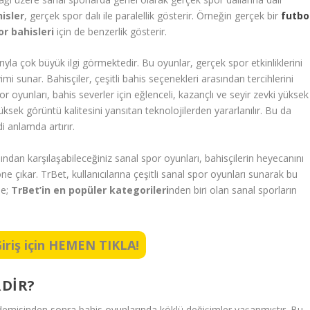
isler
, gerçek spor dalı ile paralellik gösterir. Örneğin gerçek bir
futbo
r bahisleri
için de benzerlik gösterir.
rıyla çok büyük ilgi görmektedir. Bu oyunlar, gerçek spor etkinliklerini
imi sunar. Bahisçiler, çeşitli bahis seçenekleri arasından tercihlerini
or oyunları, bahis severler için eğlenceli, kazançlı ve seyir zevki yüksek
ek görüntü kalitesini yansıtan teknolojilerden yararlanılır. Bu da
di anlamda artırır.
ndan karşılaşabileceğiniz sanal spor oyunları, bahisçilerin heyecanını
e çıkar. TrBet, kullanıcılarına çeşitli sanal spor oyunları sunarak bu
e;
TrBet’in en popüler kategorileri
nden biri olan sanal sporların
iriş için HEMEN TIKLA!
DIR?
emisinden sonra bahis oyunlarında köklü değişimler yaşanmıştır. Bu