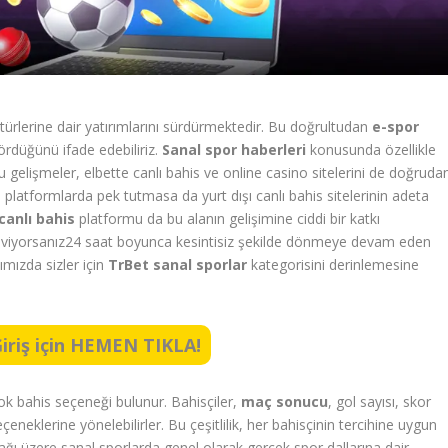
n türlerine dair yatırımlarını sürdürmektedir. Bu doğrultudan
e-spor
ördüğünü ifade edebiliriz.
Sanal
spor
haberleri
konusunda özellikle
 Bu gelişmeler, elbette canlı bahis ve online casino sitelerini de doğruda
i platformlarda pek tutmasa da yurt dışı canlı bahis sitelerinin adeta
canlı bahis
platformu da bu alanın gelişimine ciddi bir katkı
viyorsanız24 saat boyunca kesintisiz şekilde dönmeye devam eden
ımızda sizler için
TrBet sanal sporlar
kategorisini derinlemesine
iriş için HEMEN TIKLA!
çok bahis seçeneği bulunur. Bahisçiler,
maç sonucu
, gol sayısı, skor
çeneklerine yönelebilirler. Bu çeşitlilik, her bahisçinin tercihine uygun
ağı üzere sanal sporlarda genel olarak gerçek spor dallarına dair