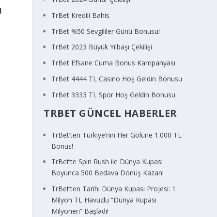
l
TrBet Kredili Bahis
TrBet %50 Sevgililer Günü Bonusu!
TrBet 2023 Büyük Yılbaşı Çekilişi
TrBet Efsane Cuma Bonus Kampanyası
TrBet 4444 TL Casino Hoş Geldin Bonusu
TrBet 3333 TL Spor Hoş Geldin Bonusu
TRBET GÜNCEL HABERLER
TrBet’ten Türkiye’nin Her Golüne 1.000 TL
Bonus!
TrBet’te Spin Rush ile Dünya Kupası
Boyunca 500 Bedava Dönüş Kazan!
TrBet’ten Tarihi Dünya Kupası Projesi: 1
Milyon TL Havuzlu “Dünya Kupası
Milyoneri” Başladı!