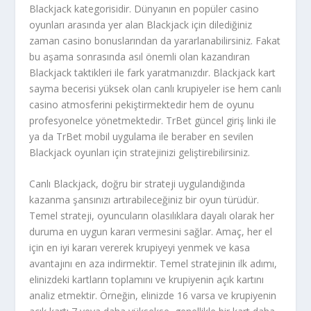
Blackjack
kategorisidir.
Dünyanın en popüler casino
oyunları
arasında yer alan Blackjack için dilediğiniz
zaman casino bonuslarından da yararlanabilirsiniz. Fakat
bu aşama sonrasında asıl önemli olan
kazandıran
Blackjack taktikleri
ile fark yaratmanızdır.
Blackjack kart
sayma
becerisi yüksek olan canlı krupiyeler ise hem
canlı
casino
atmosferini pekiştirmektedir hem de oyunu
profesyonelce yönetmektedir.
TrBet güncel giriş linki
ile
ya da
TrBet mobil uygulama
ile beraber en sevilen
Blackjack oyunları için stratejinizi geliştirebilirsiniz.
Canlı Blackjack
, doğru bir strateji uygulandığında
kazanma şansınızı artırabileceğiniz bir oyun türüdür.
Temel strateji, oyuncuların olasılıklara dayalı olarak her
duruma en uygun kararı vermesini sağlar. Amaç, her el
için en iyi kararı vererek krupiyeyi yenmek ve kasa
avantajını en aza indirmektir. Temel stratejinin ilk adımı,
elinizdeki kartların toplamını ve krupiyenin açık kartını
analiz etmektir. Örneğin, elinizde 16 varsa ve krupiyenin