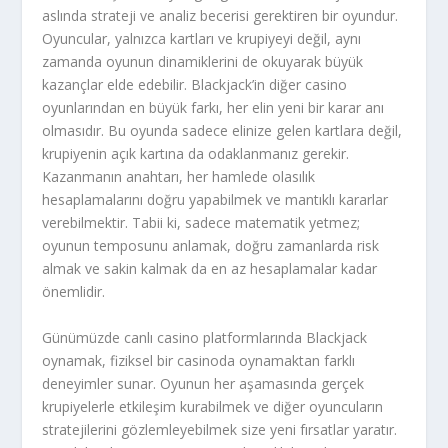
aslında strateji ve analiz becerisi gerektiren bir oyundur.
Oyuncular, yalnızca kartları ve krupiyeyi değil, aynı
zamanda oyunun dinamiklerini de okuyarak büyük
kazançlar elde edebilir. Blackjack’in diğer
casino
oyunlarından en büyük farkı, her elin yeni bir karar anı
olmasıdır. Bu oyunda sadece elinize gelen kartlara değil,
krupiyenin açık kartına da odaklanmanız gerekir.
Kazanmanın anahtarı, her hamlede olasılık
hesaplamalarını doğru yapabilmek ve mantıklı kararlar
verebilmektir. Tabii ki, sadece matematik yetmez;
oyunun temposunu anlamak, doğru zamanlarda risk
almak ve sakin kalmak da en az hesaplamalar kadar
önemlidir.
Günümüzde
canlı casino
platformlarında Blackjack
oynamak, fiziksel bir casinoda oynamaktan farklı
deneyimler sunar. Oyunun her aşamasında gerçek
krupiyelerle etkileşim kurabilmek ve diğer oyuncuların
stratejilerini gözlemleyebilmek size yeni fırsatlar yaratır.