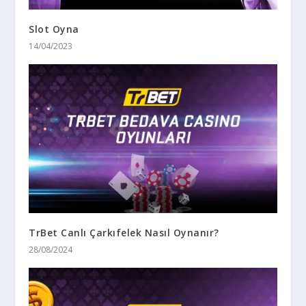
Slot Oyna
14/04/2023
TrBet Canlı Çarkıfelek Nasıl Oynanır?
28/08/2024