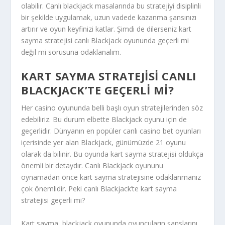
olabilir.
Canlı blackjack
masalarında bu stratejiyi disiplinli
bir şekilde uygulamak, uzun vadede kazanma şansınızı
artırır ve oyun keyfinizi katlar. Şimdi de dilerseniz
kart
sayma stratejisi
canlı Blackjack oyununda geçerli mi
değil mi sorusuna odaklanalım.
KART SAYMA STRATEJISI CANLI
BLACKJACK’TE GEÇERLI MI?
Her
casino
oyununda belli başlı oyun stratejilerinden söz
edebiliriz. Bu durum elbette Blackjack oyunu için de
geçerlidir. Dünyanın
en popüler canlı casino bet oyunları
içerisinde yer alan Blackjack, günümüzde
21 oyunu
olarak da bilinir. Bu oyunda kart sayma stratejisi oldukça
önemli bir detaydır.
Canlı Blackjack
oyununu
oynamadan önce kart sayma stratejisine odaklanmanız
çok önemlidir. Peki canlı
Blackjack’te kart sayma
stratejisi
geçerli mi?
Kart sayma, blackjack
oyununda oyuncuların şanslarını