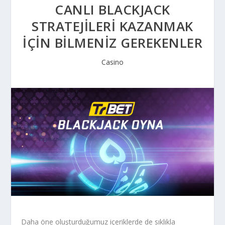
CANLI BLACKJACK
STRATEJILERI KAZANMAK
İÇIN BILMENIZ GEREKENLER
Casino
Daha öne oluşturduğumuz içeriklerde de sıklıkla