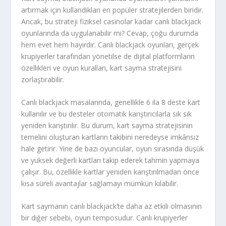
artırmak için kullandıkları en popüler stratejilerden biridir.
Ancak, bu strateji fiziksel casinolar kadar canlı blackjack
oyunlarında da uygulanabilir mi? Cevap, çoğu durumda
hem evet hem hayırdır.
Canlı blackjack oyunları
, gerçek
krupiyerler tarafından yönetilse de dijital platformların
özellikleri ve oyun kuralları, kart sayma stratejisini
zorlaştırabilir.
Canlı blackjack
masalarında, genellikle 6 ila 8 deste kart
kullanılır ve bu desteler otomatik karıştırıcılarla sık sık
yeniden karıştırılır. Bu durum, kart sayma stratejisinin
temelini oluşturan kartların takibini neredeyse imkânsız
hale getirir. Yine de bazı oyuncular, oyun sırasında düşük
ve
yüksek değerli kartları
takip ederek tahmin yapmaya
çalışır. Bu, özellikle kartlar yeniden karıştırılmadan önce
kısa süreli avantajlar sağlamayı mümkün kılabilir.
Kart saymanın canlı blackjack’te daha az etkili olmasının
bir diğer sebebi, oyun temposudur.
Canlı krupiyerler