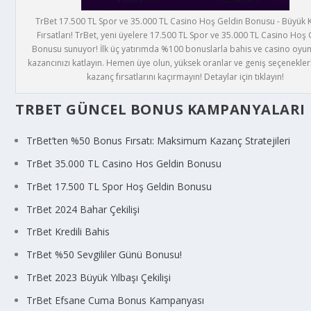
TrBet 17.500 TL Spor ve 35.000 TL Casino Hoş Geldin Bonusu - Büyük 
Fırsatları! TrBet, yeni üyelere 17.500 TL Spor ve 35.000 TL Casino Hoş 
Bonusu sunuyor! İlk üç yatırımda %100 bonuslarla bahis ve casino oyun
kazancınızı katlayın. Hemen üye olun, yüksek oranlar ve geniş seçenekle
kazanç fırsatlarını kaçırmayın! Detaylar için tıklayın!
TRBET GÜNCEL BONUS KAMPANYALARI
TrBet’ten %50 Bonus Fırsatı: Maksimum Kazanç Stratejileri
TrBet 35.000 TL Casino Hos Geldin Bonusu
TrBet 17.500 TL Spor Hoş Geldin Bonusu
TrBet 2024 Bahar Çekilişi
TrBet Kredili Bahis
TrBet %50 Sevgililer Günü Bonusu!
TrBet 2023 Büyük Yılbaşı Çekilişi
TrBet Efsane Cuma Bonus Kampanyası