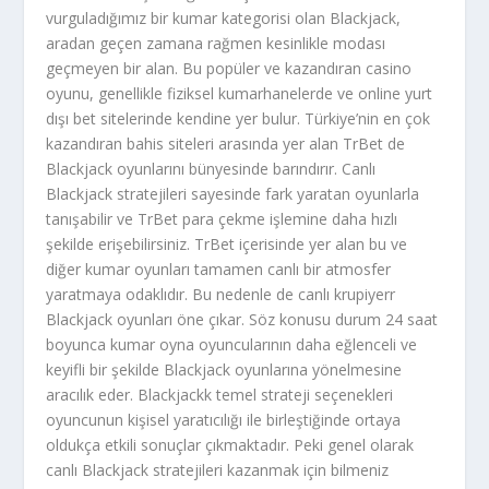
vurguladığımız bir
kumar
kategorisi olan
Blackjack
,
aradan geçen zamana rağmen kesinlikle modası
geçmeyen bir alan. Bu
popüler ve kazandıran casino
oyunu, genellikle fiziksel kumarhanelerde ve
online yurt
dışı bet
sitelerinde kendine yer bulur.
Türkiye’nin en çok
kazandıran bahis siteleri
arasında yer alan TrBet de
Blackjack
oyunlarını bünyesinde barındırır.
Canlı
Blackjack stratejileri
sayesinde fark yaratan oyunlarla
tanışabilir ve TrBet para çekme işlemine daha hızlı
şekilde erişebilirsiniz. TrBet içerisinde yer alan bu ve
diğer
kumar oyunları
tamamen canlı bir atmosfer
yaratmaya odaklıdır. Bu nedenle de
canlı krupiyerr
Blackjack
oyunları öne çıkar. Söz konusu durum 24 saat
boyunca kumar oyna oyuncularının daha eğlenceli ve
keyifli bir şekilde Blackjack oyunlarına yönelmesine
aracılık eder.
Blackjackk temel strateji
seçenekleri
oyuncunun kişisel yaratıcılığı ile birleştiğinde ortaya
oldukça etkili sonuçlar çıkmaktadır. Peki genel olarak
canlı Blackjack stratejileri kazanmak için bilmeniz