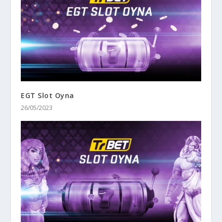
EGT Slot Oyna
26/05/2023