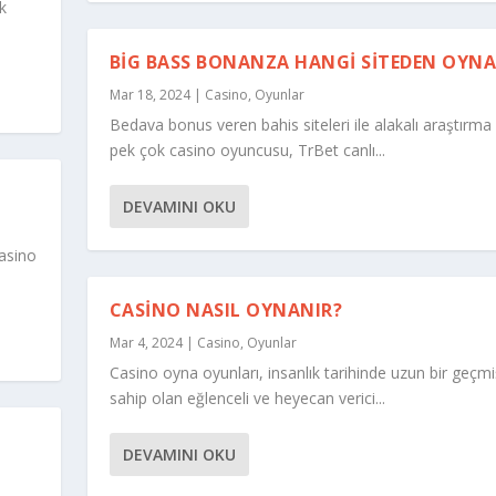
ok
BIG BASS BONANZA HANGI SITEDEN OYNA
Mar 18, 2024
|
Casino
,
Oyunlar
Bedava bonus veren bahis siteleri ile alakalı araştırm
pek çok casino oyuncusu, TrBet canlı...
DEVAMINI OKU
asino
CASINO NASIL OYNANIR?
Mar 4, 2024
|
Casino
,
Oyunlar
Casino oyna oyunları, insanlık tarihinde uzun bir geçm
sahip olan eğlenceli ve heyecan verici...
DEVAMINI OKU