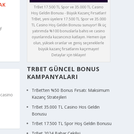
AK
TrBet 17.500 TL Spor ve 35.000 TL Casino
Hoş Geldin Bonusu - Büyük Kazanç Fırsatları!
TrBet, yeni üyelere 17.500 TL Spor ve 35.000
TL Casino Hoş Geldin Bonusu sunuyor! İlk üç
y
yatırımda %100 bonuslarla bahis ve casino
oyunlarında kazancınızı katlayın. Hemen üye
olun, yüksek oranlar ve geniş seçeneklerle
büyük kazanç fırsatlarını kaçırmayın!
Detaylar için tıklayın!
TRBET GÜNCEL BONUS
KAMPANYALARI
TrBet’ten %50 Bonus Fırsatı: Maksimum
 casino
Kazanç Stratejileri
TrBet 35.000 TL Casino Hos Geldin
Bonusu
TrBet 17.500 TL Spor Hoş Geldin Bonusu
TrBet 2024 Bahar Çekilişi