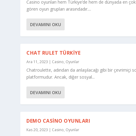
Casino oyunları hem Türkiye’de hem de dünyada en çok 
gören oyun grupları arasındadır....
DEVAMINI OKU
CHAT RULET TÜRKIYE
Ara 11, 2023
|
Casino
,
Oyunlar
Chatroulette, adından da anlaşılacağı gibi bir çevrimiçi 
platformudur. Ancak, diğer sosyal...
DEVAMINI OKU
DEMO CASINO OYUNLARI
Kas 20, 2023
|
Casino
,
Oyunlar