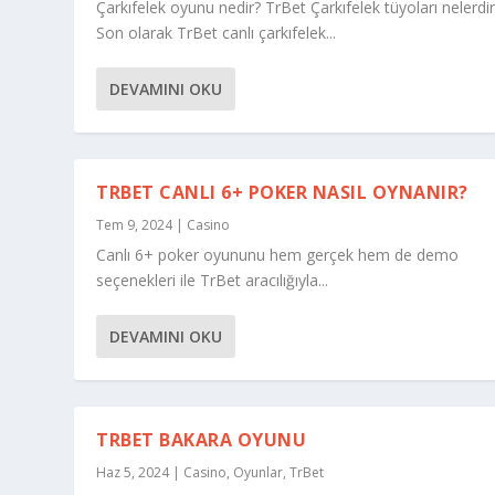
Çarkıfelek oyunu nedir? TrBet Çarkıfelek tüyoları nelerdir
Son olarak TrBet canlı çarkıfelek...
DEVAMINI OKU
TRBET CANLI 6+ POKER NASIL OYNANIR?
Tem 9, 2024
|
Casino
Canlı 6+ poker oyununu hem gerçek hem de demo
seçenekleri ile TrBet aracılığıyla...
DEVAMINI OKU
TRBET BAKARA OYUNU
Haz 5, 2024
|
Casino
,
Oyunlar
,
TrBet