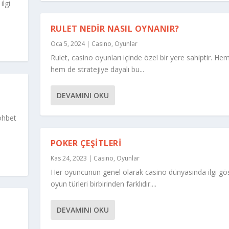
ilgi
RULET NEDIR NASIL OYNANIR?
Oca 5, 2024
|
Casino
,
Oyunlar
Rulet, casino oyunları içinde özel bir yere sahiptir. H
hem de stratejiye dayalı bu...
DEVAMINI OKU
sohbet
POKER ÇEŞITLERI
Kas 24, 2023
|
Casino
,
Oyunlar
Her oyuncunun genel olarak casino dünyasında ilgi gös
oyun türleri birbirinden farklıdır....
DEVAMINI OKU