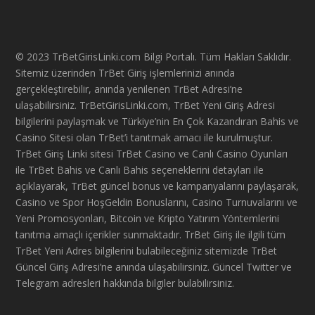
© 2023 TrBetGirisLinki.com Bilgi Portalı. Tüm Hakları Saklıdır.
Sitemiz üzerinden TrBet Giriş işlemlerinizi anında
gerçekleştirebilir, anında yenilenen TrBet Adresi’ne
ulaşabilirsiniz. TrBetGirisLinki.com, TrBet Yeni Giriş Adresi
bilgilerini paylaşmak ve Türkiye’nin En Çok Kazandıran Bahis ve
Casino Sitesi olan TrBet’i tanıtmak amacı ile kurulmuştur.
TrBet Giriş Linki sitesi TrBet Casino ve Canlı Casino Oyunları
ile TrBet Bahis ve Canlı Bahis seçeneklerini detayları ile
açıklayarak, TrBet güncel bonus ve kampanyalarını paylaşarak,
Casino ve Spor HoşGeldin Bonuslarını, Casino Turnuvalarını ve
Yeni Promosyonları, Bitcoin ve Kripto Yatırım Yöntemlerini
tanıtma amaçlı içerikler sunmaktadır. TrBet Giriş ile ilgili tüm
TrBet Yeni Adres bilgilerini bulabileceğiniz sitemizde TrBet
Güncel Giriş Adresi’ne anında ulaşabilirsiniz. Güncel Twitter ve
Telegram adresleri hakkında bilgiler bulabilirsiniz.