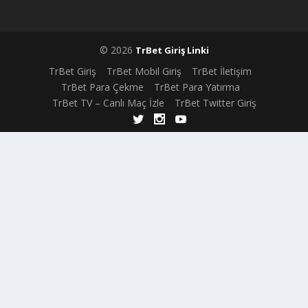
© 2026
TrBet Giriş Linki
TrBet Giriş
TrBet Mobil Giriş
TrBet İletişim
TrBet Para Çekme
TrBet Para Yatırma
TrBet TV – Canlı Maç İzle
TrBet Twitter Giriş