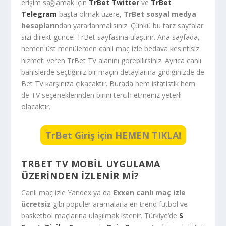
erişim sağlamak için
TrBet Twitter
ve
TrBet
Telegram
başta olmak üzere,
TrBet sosyal medya
hesapları
ndan yararlanmalısınız. Çünkü bu tarz sayfalar
sizi direkt güncel TrBet sayfasına ulaştırır. Ana sayfada,
hemen üst menülerden canli maç izle bedava kesintisiz
hizmeti veren TrBet TV alanını görebilirsiniz. Ayrıca canlı
bahislerde seçtiğiniz bir maçın detaylarına girdiğinizde de
Bet TV karşınıza çıkacaktır. Burada hem istatistik hem
de TV seçeneklerinden birini tercih etmeniz yeterli
olacaktır.
TrBet Giriş için HEMEN TIKLA!
TRBET TV MOBIL UYGULAMA
ÜZERINDEN İZLENIR MI?
Canlı maç izle Yandex ya da
Exxen canlı maç izle
ücretsiz
gibi popüler aramalarla en trend futbol ve
basketbol maçlarına ulaşılmak istenir. Türkiye’de
S