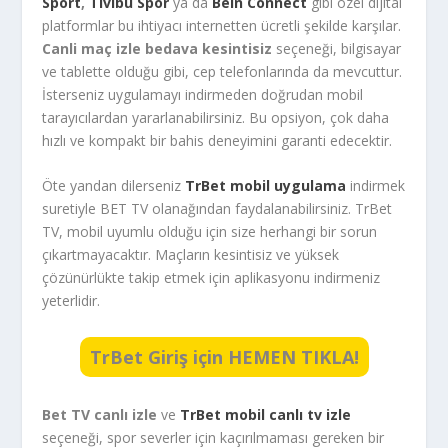
Sport
,
Tivibu Spor
ya da
Bein Connect
gibi özel dijital
platformlar bu ihtiyacı internetten ücretli şekilde karşılar.
Canli maç izle bedava kesintisiz
seçeneği, bilgisayar
ve tablette olduğu gibi, cep telefonlarında da mevcuttur.
İsterseniz uygulamayı indirmeden doğrudan mobil
tarayıcılardan yararlanabilirsiniz. Bu opsiyon, çok daha
hızlı ve kompakt bir bahis deneyimini garanti edecektir.
Öte yandan dilerseniz
TrBet mobil uygulama
indirmek
suretiyle BET TV olanağından faydalanabilirsiniz. TrBet
TV, mobil uyumlu olduğu için size herhangi bir sorun
çıkartmayacaktır. Maçların kesintisiz ve yüksek
çözünürlükte takip etmek için aplikasyonu indirmeniz
yeterlidir.
TrBet Giriş için HEMEN TIKLA!
Bet TV canlı izle
ve
TrBet mobil canlı tv izle
seçeneği, spor severler için kaçırılmaması gereken bir