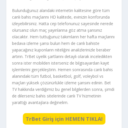
Bulunduğunuz alandaki internetin kalitesine göre tüm
canlı bahis maçlarını HD kalitede, evinizin konforunda
izleyebilirsiniz. Hatta cep telefonunuz sayesinde nerede
olursanız olun maç yayınlarına göz atma şansınız
olacaktır. Hem tuttuğunuz takımların her hafta maçlarını
bedava izleme şansı bulun hem de canlı bahiste
yapacağınız kuponların niteliğini analizlerinizle beraber
artırın. TrBet üyelik şartlarını detaylı olarak inceledikten
sonra ister mobilden isterseniz de bilgisayardan kayıt
işlemlerini gerçekleştirin. Hemen sonrasında canlı bahis
alanındaki tüm futbol, basketbol, golf, voleybol vs
maçları yüksek çözünürlükle izleme şansını edinin. Bet
TV hakkında verdiğimiz bu genel bilgilerden sonra, şimdi
de dilerseniz bahis sitelerinde canlı TV hizmetinin
yarattığı avantajlara değinelim.
TrBet Giriş için HEMEN TIKLA!