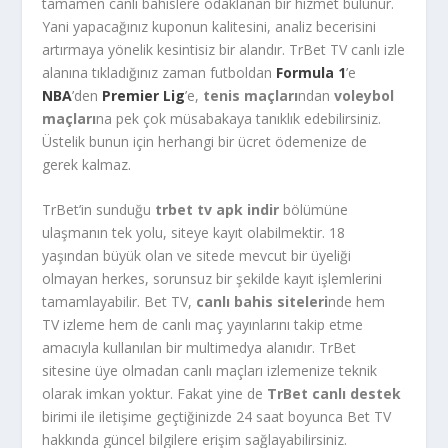
tamamen canlı bahislere odaklanan bir hizmet bulunur.
Yani yapacağınız kuponun kalitesini, analiz becerisini
artırmaya yönelik kesintisiz bir alandır. TrBet TV canlı izle
alanına tıkladığınız zaman futboldan
Formula 1
’e
NBA
’den
Premier Lig
’e,
tenis maçları
ndan
voleybol
maçları
na pek çok müsabakaya tanıklık edebilirsiniz.
Üstelik bunun için herhangi bir ücret ödemenize de
gerek kalmaz.
TrBet’in sunduğu
trbet tv apk indir
bölümüne
ulaşmanın tek yolu, siteye kayıt olabilmektir. 18
yaşından büyük olan ve sitede mevcut bir üyeliği
olmayan herkes, sorunsuz bir şekilde kayıt işlemlerini
tamamlayabilir. Bet TV,
canlı bahis siteleri
nde hem
TV izleme hem de canlı maç yayınlarını takip etme
amacıyla kullanılan bir multimedya alanıdır. TrBet
sitesine üye olmadan canlı maçları izlemenize teknik
olarak imkan yoktur. Fakat yine de
TrBet canlı destek
birimi ile iletişime geçtiğinizde 24 saat boyunca Bet TV
hakkında güncel bilgilere erişim sağlayabilirsiniz.