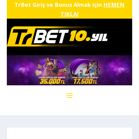
TrBet Giriş ve Bonus Almak için
HEMEN
TIKLA!