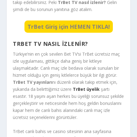
takip edebilirsiniz. Peki
TrBet TV nasıl izlenir?
Gelin
şimdi de bu sorunun yanıtına göz atalım.
TrBet Giriş için HEMEN TIKLA!
TRBET TV NASIL İZLENIR?
Türkiye’nin en çok sevilen Bet TV’si TrBet ücretsiz maç
izle uygulaması, gittikçe daha geniş bir kitleye
ulaşmaktadır. Canlı maç izle bedava olarak sunulan bir
hizmet olduğu için geniş kitlelerce büyük bir ilgi görür.
TrBet TV yayınları
nı düzenli olarak takip etmek için,
yukarıda da belirttiğimiz üzere
TrBet üyelik
şartı
esastır. 18 yaşını aşan herkes bu üyeliği sorunsuz şekilde
gerçekleştirir ve neticesinde hem hoş geldin bonuslarını
kapar hem de canlı bahis alanındaki canlı maç izle
ücretsiz seçeneklerini görüntüler.
TrBet canlı bahis ve casino sitesinin ana sayfasına