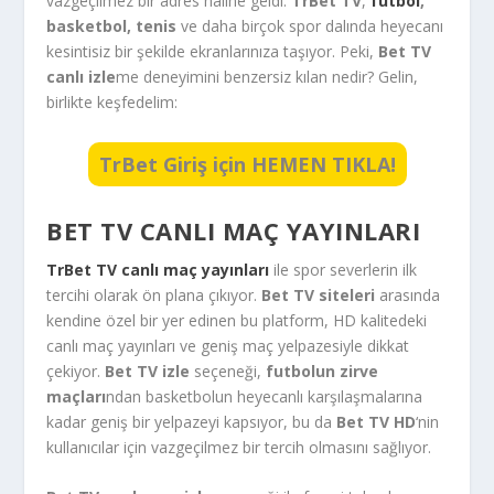
vazgeçilmez bir adres haline geldi.
TrBet TV
,
futbol
,
basketbol, tenis
ve daha birçok spor dalında heyecanı
kesintisiz bir şekilde ekranlarınıza taşıyor. Peki,
Bet TV
canlı izle
me deneyimini benzersiz kılan nedir? Gelin,
birlikte keşfedelim:
TrBet Giriş için HEMEN TIKLA!
BET TV CANLI MAÇ YAYINLARI
TrBet TV canlı maç yayınları
ile spor severlerin ilk
tercihi olarak ön plana çıkıyor.
Bet TV siteleri
arasında
kendine özel bir yer edinen bu platform, HD kalitedeki
canlı maç yayınları ve geniş maç yelpazesiyle dikkat
çekiyor.
Bet TV izle
seçeneği,
futbolun zirve
maçları
ndan basketbolun heyecanlı karşılaşmalarına
kadar geniş bir yelpazeyi kapsıyor, bu da
Bet TV HD
‘nin
kullanıcılar için vazgeçilmez bir tercih olmasını sağlıyor.