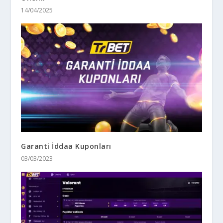
14/04/2025
Garanti İddaa Kuponları
03/03/2023