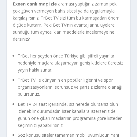
Exxen canlı maç izle
araması yaptığınız zaman pek
çok güven vermeyen bahis sitesi ya da uygulamayla
karşılaşırsınız. TrBet TV sizi tüm bu karmaşadan önemli
ölçüde kurtarır. Peki Bet TV’nin avantajlarını, üyelere
sunduğu tüm ayrıcalıkları maddelerle incelemeye ne
dersiniz?
TrBet her şeyden önce Türkiye gibi şifreli yayınlar
nedeniyle maçlara ulaşamayan geniş kitlelere ücretsiz
yayın hakkı sunar.
TrBet TV ile dünyanın en popüler liglerini ve spor
organizasyonlarını sorunsuz ve şartsız izleme olanağı
bulursunuz.
Bet TV 24 saat içerisinde, siz nerede olursanız olun
izlenebilir durumdadır. İster kanallara isterseniz de
günün öne çıkan maçlarının programına göre listeden
seçiminizi yapabilirsiniz.
Söz konusu siteler tamamen mobil uyumludur. Yani