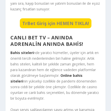
yanı sıra, kayıp bonusları ve yatırım bonusları ile de eşsiz
kazanç fırsatları sunuyor.
TrBet Giriş için HEMEN TIKLA!
CANLI BET TV – ANINDA
ADRENALIN ANINDA BAHIS!
Bahis siteleri
nde yaratıcı hizmetler, üyeler için artık en
önemli tercih nedenlerinden biri haline gelmiştir. Artık
bahis siteleri, kaliteli bir şekilde zaman geçirilen, hem
para kazandıran hem de eğlence vadeden platformlar
olarak görülmeye başlanmıştır.
Online bahis
siteleri
nin yükselişi özellikle de pandemi döneminden
sonra ciddi bir şekilde öne çıkmıştır. Özellikle de casino
oyunları ve canlı bahis seçenekleri, bu dönemde yaratıcı
bir boyuta evirilmiştir.
Oyun servis sağlayıcılarının sayısı artmış ve karşımıza