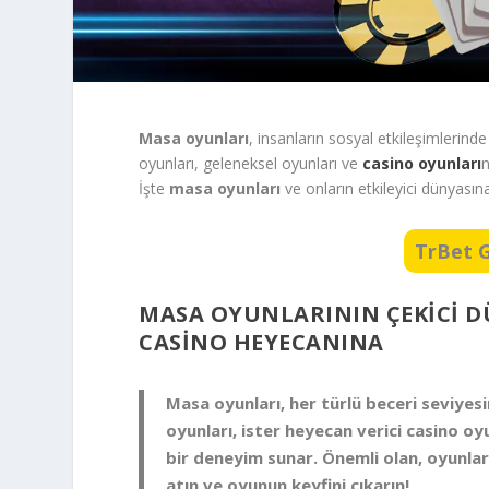
Masa oyunları
, insanların sosyal etkileşimlerind
oyunları, geleneksel oyunları ve
casino oyunları
n
İşte
masa oyunları
ve onların etkileyici dünyasına 
TrBet G
MASA OYUNLARININ ÇEKICI 
CASINO HEYECANINA
Masa oyunları, her türlü beceri seviyesin
oyunları, ister heyecan verici casino oy
bir deneyim sunar. Önemli olan, oyunlar
atın ve oyunun keyfini çıkarın!