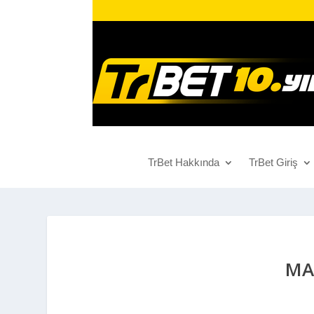
TrBet Hakkında
TrBet Giriş
MA