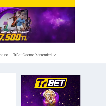
asino
TrBet Ödeme Yöntemleri