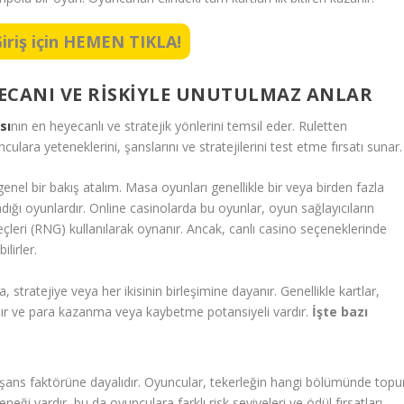
iriş için HEMEN TIKLA!
ECANI VE RISKIYLE UNUTULMAZ ANLAR
sı
nın en heyecanlı ve stratejik yönlerini temsil eder. Ruletten
lara yeteneklerini, şanslarını ve stratejilerini test etme fırsatı sunar.
genel bir bakış atalım. Masa oyunları genellikle bir veya birden fazla
ığı oyunlardır. Online casinolarda bu oyunlar, oyun sağlayıcıların
reteçleri (RNG) kullanılarak oynanır. Ancak, canlı casino seçeneklerinde
lirler.
, stratejiye veya her ikisinin birleşimine dayanır. Genellikle kartlar,
anılır ve para kazanma veya kaybetme potansiyeli vardır.
İşte bazı
 şans faktörüne dayalıdır. Oyuncular, tekerleğin hangi bölümünde topu
eği vardır, bu da oyunculara farklı risk seviyeleri ve ödül fırsatları