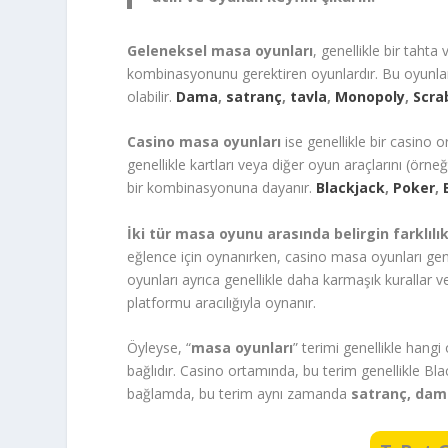
Geleneksel masa oyunları
, genellikle bir taht
kombinasyonunu gerektiren oyunlardır. Bu oyunlar gen
olabilir.
Dama
,
satranç
,
tavla
,
Monopoly
,
Scra
Casino masa oyunları
ise genellikle bir casino 
genellikle kartları veya diğer oyun araçlarını (örneğ
bir kombinasyonuna dayanır.
Blackjack
,
Poker
,
İki tür masa oyunu arasında belirgin farklılık
eğlence için oynanırken, casino masa oyunları ge
oyunları ayrıca genellikle daha karmaşık kurallar ve
platformu aracılığıyla oynanır.
Öyleyse, “
masa oyunları
” terimi genellikle hang
bağlıdır. Casino ortamında, bu terim genellikle Bl
bağlamda, bu terim aynı zamanda
satranç, dam