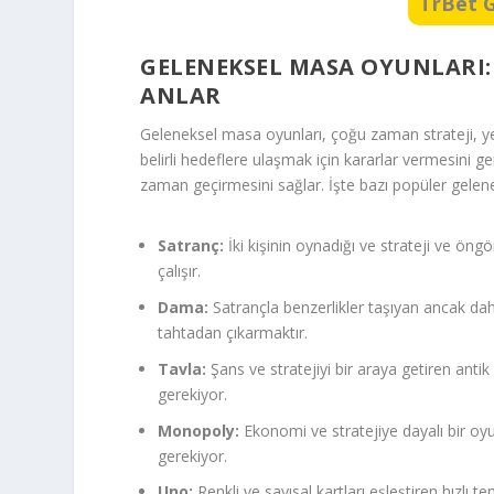
TrBet G
GELENEKSEL MASA OYUNLARI:
ANLAR
Geleneksel masa oyunları, çoğu zaman strateji, ye
belirli hedeflere ulaşmak için kararlar vermesini gere
zaman geçirmesini sağlar. İşte bazı popüler gelen
Satranç:
İki kişinin oynadığı ve strateji ve öng
çalışır.
Dama:
Satrançla benzerlikler taşıyan ancak daha
tahtadan çıkarmaktır.
Tavla:
Şans ve stratejiyi bir araya getiren antik
gerekiyor.
Monopoly:
Ekonomi ve stratejiye dayalı bir oy
gerekiyor.
Uno:
Renkli ve sayısal kartları eşleştiren hızlı t