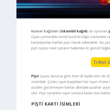
Kumar kağıtları
(
İskambil kağıdı
) ile oynanan
Oyun içerisindeki temel kural iki kâğıt üzerindeki
karşılaştırılan kartlar pişti olarak adlandırılır. Bu y
pişti oyunu nasıl oynanır hakkında en güncel bilgile
TrBet G
Pişti
oyunu duruma göre hem iki kişilik hem de dört
önemlidir. Çünkü oyun başlarken her oyun 4 tane kar
yüzden görünmeyen kartlar altındaki puanlar oyunc
olur. Pişti oynarken oyun sonuna kadar tüm kartl
PIŞTI KARTI İSIMLERI