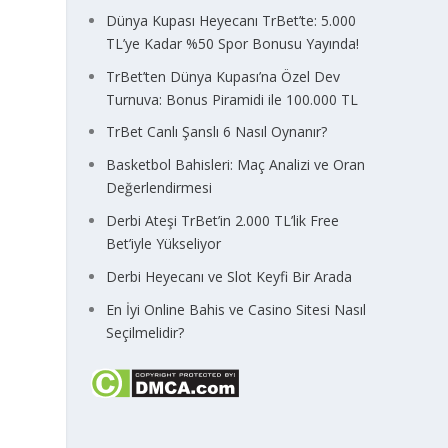
Dünya Kupası Heyecanı TrBet’te: 5.000
TL’ye Kadar %50 Spor Bonusu Yayında!
TrBet’ten Dünya Kupası’na Özel Dev
Turnuva: Bonus Piramidi ile 100.000 TL
TrBet Canlı Şanslı 6 Nasıl Oynanır?
Basketbol Bahisleri: Maç Analizi ve Oran
Değerlendirmesi
Derbi Ateşi TrBet’in 2.000 TL’lik Free
Bet’iyle Yükseliyor
Derbi Heyecanı ve Slot Keyfi Bir Arada
.
En İyi Online Bahis ve Casino Sitesi Nasıl
Seçilmelidir?