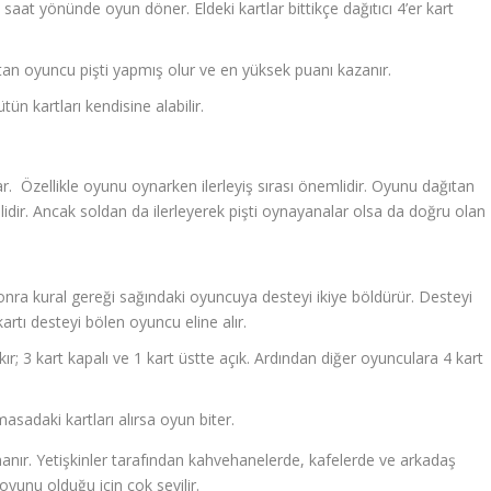
saat yönünde oyun döner. Eldeki kartlar bittikçe dağıtıcı 4’er kart
atan oyuncu pişti yapmış olur ve en yüksek puanı kazanır.
 kartları kendisine alabilir.
ar. Özellikle oyunu oynarken ilerleyiş sırası önemlidir. Oyunu dağıtan
lidir. Ancak soldan da ilerleyerek pişti oynayanalar olsa da doğru olan
sonra kural gereği sağındaki oyuncuya desteyi ikiye böldürür. Desteyi
artı desteyi bölen oyuncu eline alır.
akır; 3 kart kapalı ve 1 kart üstte açık. Ardından diğer oyunculara 4 kart
sadaki kartları alırsa oyun biter.
nanır. Yetişkinler tarafından kahvehanelerde, kafelerde ve arkadaş
 oyunu olduğu için çok sevilir.