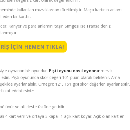
 yüzünden değersiz kart olarak değerlendirilir.
öneminde kullanılan mızraklardan türetilmiştir. Maça kartının anlamı
 eden bir karttır.
e eder. Kariyer ve para anlamını taşır. Simgesi ise Fransa deniz
rlanmıştır.
RIŞ IÇIN HEMEN TIKLA!
siyle oynanan bir oyundur.
Pişti oyunu nasıl oynanır
merak
edin. Pişti oyununda skor değeri 101 puan olarak belirlenir. Ama
kilde ayarlanabilir. Örneğin; 121, 151 gibi skor değerleri ayarlanabilir
ikkat edebilirsiniz:
bölünür ve alt deste üstüne getirilir.
lı 4 kart verir ve ortaya 3 kapalı 1 açık kart koyar. Açık olan kart en