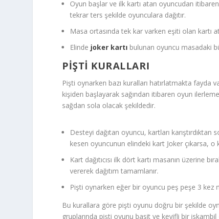
Oyun başlar ve ilk kartı atan oyuncudan itibaren 
tekrar ters şekilde oyunculara dağıtır.
Masa ortasında tek kar varken eşiti olan kartı 
Elinde
joker kartı
bulunan oyuncu masadaki bütün
PIŞTI KURALLARI
Pişti oynarken bazı kuralları hatırlatmakta fayda v
kişiden başlayarak sağından itibaren oyun ilerleme
sağdan sola olacak şekildedir.
Desteyi dağıtan oyuncu, kartları karıştırdıktan 
kesen oyuncunun elindeki kart Joker çıkarsa, o k
Kart dağıtıcısı ilk dört kartı masanın üzerine bır
vererek dağıtım tamamlanır.
Pişti oynarken eğer bir oyuncu peş peşe 3 kez ma
Bu kurallara göre pişti oyunu doğru bir şekilde oy
gruplarında pişti oyunu basit ve keyifli bir iskambil