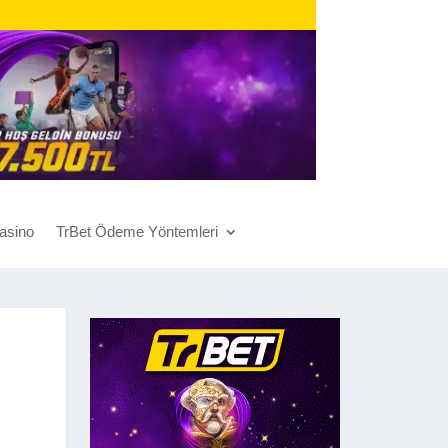
asino
TrBet Ödeme Yöntemleri