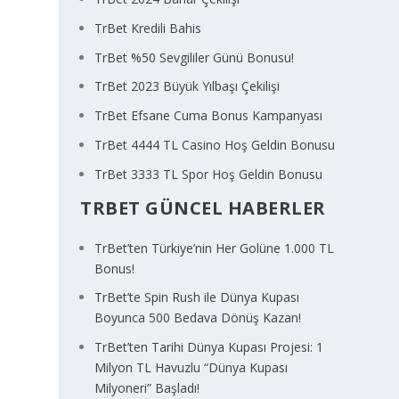
TrBet Kredili Bahis
TrBet %50 Sevgililer Günü Bonusu!
TrBet 2023 Büyük Yılbaşı Çekilişi
TrBet Efsane Cuma Bonus Kampanyası
TrBet 4444 TL Casino Hoş Geldin Bonusu
TrBet 3333 TL Spor Hoş Geldin Bonusu
TRBET GÜNCEL HABERLER
TrBet’ten Türkiye’nin Her Golüne 1.000 TL
Bonus!
TrBet’te Spin Rush ile Dünya Kupası
Boyunca 500 Bedava Dönüş Kazan!
TrBet’ten Tarihi Dünya Kupası Projesi: 1
Milyon TL Havuzlu “Dünya Kupası
Milyoneri” Başladı!