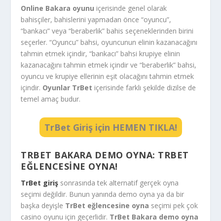
Online Bakara oyunu
içerisinde genel olarak
bahisçiler, bahislerini yapmadan önce “oyuncu”,
“bankacı” veya “beraberlik” bahis seçeneklerinden birini
seçerler. “Oyuncu” bahsi, oyuncunun elinin kazanacağını
tahmin etmek içindir, “bankacı” bahsi krupiye elinin
kazanacağını tahmin etmek içindir ve “beraberlik” bahsi,
oyuncu ve krupiye ellerinin eşit olacağını tahmin etmek
içindir.
Oyunlar TrBet
içerisinde farklı şekilde dizilse de
temel amaç budur.
TrBet Giriş için HEMEN TIKLA!
TRBET BAKARA DEMO OYNA: TRBET
EĞLENCESINE OYNA!
TrBet giriş
sonrasında tek alternatif gerçek oyna
seçimi değildir. Bunun yanında demo oyna ya da bir
başka deyişle
TrBet eğlencesine oyna
seçimi pek çok
casino oyunu için geçerlidir.
TrBet Bakara demo oyna