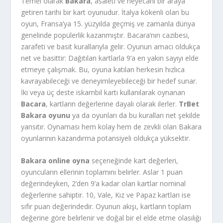
Temel olarak
Bakara
, asaleti ve heyecanı bir araya
getiren tarihi bir kart oyunudur. İtalya kökenli olan bu
oyun, Fransa’ya 15. yüzyılda geçmiş ve zamanla dünya
genelinde popülerlik kazanmıştır. Bacara’nın cazibesi,
zarafeti ve basit kurallarıyla gelir. Oyunun amacı oldukça
net ve basittir: Dağıtılan kartlarla 9’a en yakın sayıyı elde
etmeye çalışmak. Bu, oyuna katılan herkesin hızlıca
kavrayabileceği ve deneyimleyebileceği bir hedef sunar.
İki veya üç deste iskambil kartı kullanılarak oynanan
Bacara
, kartların değerlerine dayalı olarak ilerler.
TrBet
Bakara oyunu
ya da oyunları da bu kuralları net şekilde
yansıtır. Oynaması hem kolay hem de zevkli olan Bakara
oyunlarının kazandırma potansiyeli oldukça yüksektir.
Bakara online oyna
seçeneğinde kart değerleri,
oyuncuların ellerinin toplamını belirler. Aslar 1 puan
değerindeyken, 2’den 9’a kadar olan kartlar nominal
değerlerine sahiptir. 10, Vale, Kız ve Papaz kartları ise
sıfır puan değerindedir. Oyunun akışı, kartların toplam
değerine göre belirlenir ve doğal bir el elde etme olasılığı