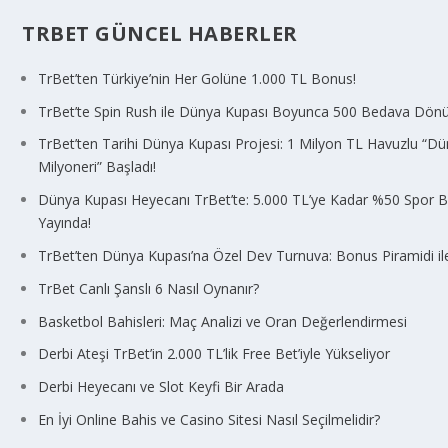
TRBET GÜNCEL HABERLER
TrBet’ten Türkiye’nin Her Golüne 1.000 TL Bonus!
TrBet’te Spin Rush ile Dünya Kupası Boyunca 500 Bedava Dön
TrBet’ten Tarihi Dünya Kupası Projesi: 1 Milyon TL Havuzlu “D
Milyoneri” Başladı!
Dünya Kupası Heyecanı TrBet’te: 5.000 TL’ye Kadar %50 Spor 
Yayında!
TrBet’ten Dünya Kupası’na Özel Dev Turnuva: Bonus Piramidi il
TrBet Canlı Şanslı 6 Nasıl Oynanır?
Basketbol Bahisleri: Maç Analizi ve Oran Değerlendirmesi
Derbi Ateşi TrBet’in 2.000 TL’lik Free Bet’iyle Yükseliyor
Derbi Heyecanı ve Slot Keyfi Bir Arada
En İyi Online Bahis ve Casino Sitesi Nasıl Seçilmelidir?