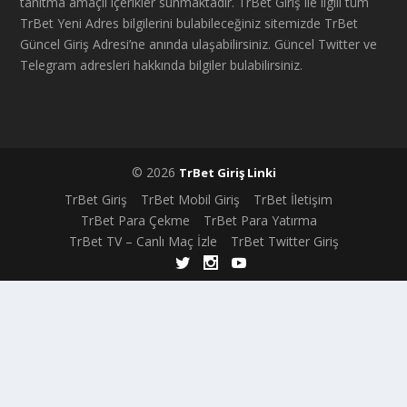
tanıtma amaçlı içerikler sunmaktadır. TrBet Giriş ile ilgili tüm
TrBet Yeni Adres bilgilerini bulabileceğiniz sitemizde TrBet
Güncel Giriş Adresi’ne anında ulaşabilirsiniz. Güncel Twitter ve
Telegram adresleri hakkında bilgiler bulabilirsiniz.
© 2026
TrBet Giriş Linki
TrBet Giriş
TrBet Mobil Giriş
TrBet İletişim
TrBet Para Çekme
TrBet Para Yatırma
TrBet TV – Canlı Maç İzle
TrBet Twitter Giriş