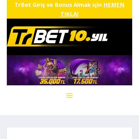
TrBet Giriş ve Bonus Almak için
HEMEN
TIKLA!