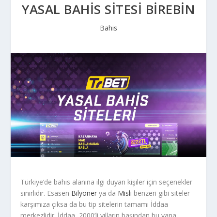
YASAL BAHIS SITESI BIREBIN
Bahis
Türkiye’de bahis
alanına ilgi duyan kişiler için seçenekler
sınırlıdır. Esasen
Bilyoner
ya da
Misli
benzeri gibi siteler
karşımıza çıksa da bu tip sitelerin tamamı İddaa
merkezlidir. İddaa, 2000’li yılların başından bu yana