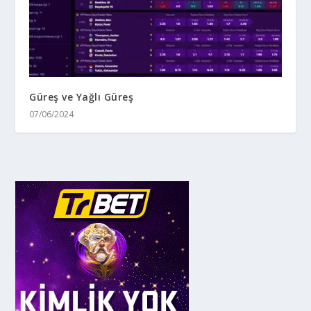
Güreş ve Yağlı Güreş
07/06/2024