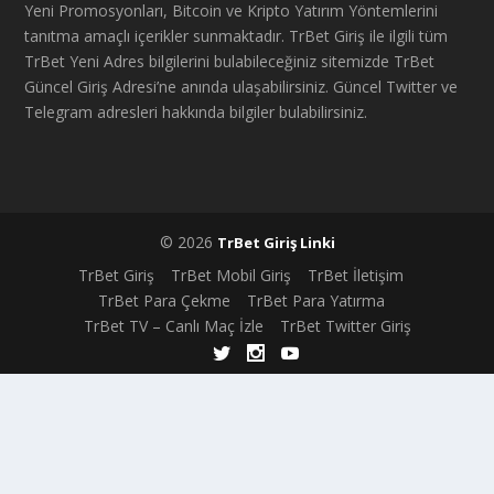
Yeni Promosyonları, Bitcoin ve Kripto Yatırım Yöntemlerini
tanıtma amaçlı içerikler sunmaktadır. TrBet Giriş ile ilgili tüm
TrBet Yeni Adres bilgilerini bulabileceğiniz sitemizde TrBet
Güncel Giriş Adresi’ne anında ulaşabilirsiniz. Güncel Twitter ve
Telegram adresleri hakkında bilgiler bulabilirsiniz.
© 2026
TrBet Giriş Linki
TrBet Giriş
TrBet Mobil Giriş
TrBet İletişim
TrBet Para Çekme
TrBet Para Yatırma
TrBet TV – Canlı Maç İzle
TrBet Twitter Giriş