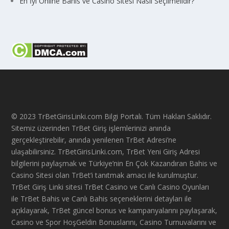
En İyi Online Bahis ve Casino Sitesi Nasıl Seçilmelidir?
© 2023 TrBetGirisLinki.com Bilgi Portalı. Tüm Hakları Saklıdır.
Sitemiz üzerinden TrBet Giriş işlemlerinizi anında
gerçekleştirebilir, anında yenilenen TrBet Adresi’ne
ulaşabilirsiniz. TrBetGirisLinki.com, TrBet Yeni Giriş Adresi
bilgilerini paylaşmak ve Türkiye’nin En Çok Kazandıran Bahis ve
Casino Sitesi olan TrBet’i tanıtmak amacı ile kurulmuştur.
TrBet Giriş Linki sitesi TrBet Casino ve Canlı Casino Oyunları
ile TrBet Bahis ve Canlı Bahis seçeneklerini detayları ile
açıklayarak, TrBet güncel bonus ve kampanyalarını paylaşarak,
Casino ve Spor HoşGeldin Bonuslarını, Casino Turnuvalarını ve