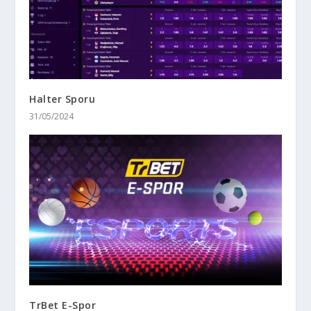
Halter Sporu
31/05/2024
TrBet E-Spor