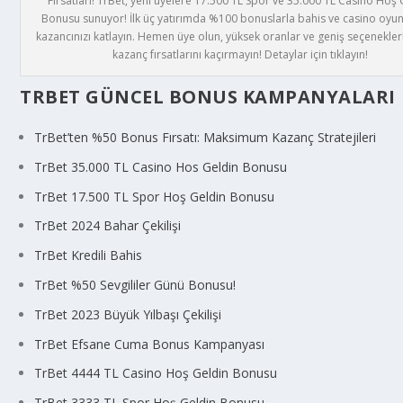
Fırsatları! TrBet, yeni üyelere 17.500 TL Spor ve 35.000 TL Casino Hoş 
Bonusu sunuyor! İlk üç yatırımda %100 bonuslarla bahis ve casino oyun
kazancınızı katlayın. Hemen üye olun, yüksek oranlar ve geniş seçenekle
kazanç fırsatlarını kaçırmayın! Detaylar için tıklayın!
TRBET GÜNCEL BONUS KAMPANYALARI
TrBet’ten %50 Bonus Fırsatı: Maksimum Kazanç Stratejileri
TrBet 35.000 TL Casino Hos Geldin Bonusu
TrBet 17.500 TL Spor Hoş Geldin Bonusu
TrBet 2024 Bahar Çekilişi
TrBet Kredili Bahis
TrBet %50 Sevgililer Günü Bonusu!
TrBet 2023 Büyük Yılbaşı Çekilişi
TrBet Efsane Cuma Bonus Kampanyası
TrBet 4444 TL Casino Hoş Geldin Bonusu
TrBet 3333 TL Spor Hoş Geldin Bonusu