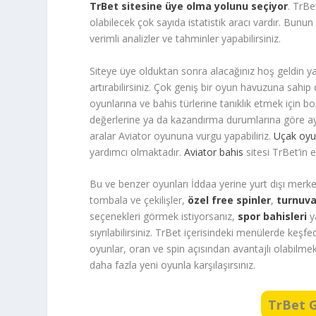
TrBet sitesine üye olma yolunu seçiyor
. TrBe
olabilecek çok sayıda istatistik aracı vardır. Bunu
verimli analizler ve tahminler yapabilirsiniz.
Siteye üye olduktan sonra alacağınız hoş geldin ya
artırabilirsiniz. Çok geniş bir oyun havuzuna sahip 
oyunlarına ve bahis türlerine tanıklık etmek için bo
değerlerine ya da kazandırma durumlarına göre ayr
aralar Aviator oyununa vurgu yapabiliriz.
Uçak oyu
yardımcı olmaktadır.
Aviator bahis
sitesi TrBet’in 
Bu ve benzer oyunları İddaa yerine yurt dışı merkezl
tombala ve çekilişler,
özel free spinler
,
turnuva
seçenekleri görmek istiyorsanız,
spor bahisleri
y
sıyrılabilirsiniz. TrBet içerisindeki menülerde keş
oyunlar, oran ve spin açısından avantajlı olabilmek
daha fazla yeni oyunla karşılaşırsınız.
TrBet G