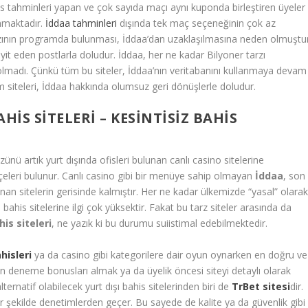
s tahminleri
yapan ve çok sayıda maçı aynı kuponda birleştiren üyeler
nmaktadır.
İddaa tahminleri
dışında tek maç seçeneğinin çok az
zının programda bulunması, İddaa’dan uzaklaşılmasına neden olmuştur
it eden postlarla doludur. İddaa, her ne kadar Bilyoner tarzı
olmadı. Çünkü tüm bu siteler, İddaa’nın veritabanını kullanmaya devam
 siteleri
, İddaa hakkında olumsuz geri dönüşlerle doludur.
HIS SITELERI – KESINTISIZ BAHIS
nü artık yurt dışında ofisleri bulunan canlı casino sitelerine
ekçeleri bulunur. Canlı casino gibi bir menüye sahip olmayan
İddaa
, son
unan sitelerin gerisinde kalmıştır. Her ne kadar ülkemizde “yasal” olara
ahis sitelerine ilgi çok yüksektir. Fakat bu tarz siteler arasında da
is siteleri
, ne yazık ki bu durumu suiistimal edebilmektedir.
hisleri
ya da casino gibi kategorilere dair oyun oynarken en doğru ve
çin deneme bonusları almak ya da üyelik öncesi siteyi detaylı olarak
 alternatif olabilecek yurt dışı bahis sitelerinden biri de
TrBet sitesi
dir.
ir şekilde denetimlerden geçer. Bu sayede de kalite ya da güvenlik gibi