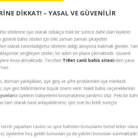
RINE DIKKAT! – YASAL VE GÜVENILIR
is sitelerine üye olarak oldukça riskli bir sürece dahil olan kişilerin
n güvenli bahis siteleri için bile zaman zaman şikayetler
leri olarak tanımladığımız sitelerin aldığı aksiyona bakmak gerekir. Yan
klaşımlar sergileyen siteler, bir adım ön plana çıkmaktadır. Güvenli
üşlere imza atmaktadır. Tercihini
TrBet canlı bahis sitesi
nden yana
aşmaz.
ı, domain yanlışlıkları, üye giriş ve şifre problemleri üye merkezli
i, üye geri bildirimlerine büyük önem verir.
Nakit bahis
seçeneklerinin
oyunlar
la üyelerin bakiyelerini korumalarına yardımcı olur. Peki bir bah
tam olarak nasıl anlayabilirsiniz. İşte size bu kritik süreçte
r tercih yaparken casino ve spor bahisleri bonuslarını temel kriter olara
si, üyelerine hoş geldin bonusları ya da yatırım bonusları sunmaktadır