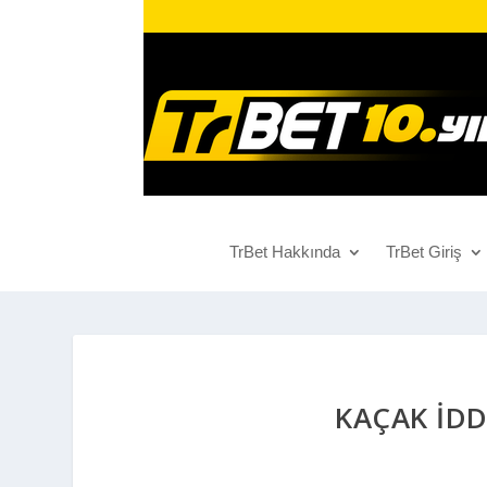
TrBet Hakkında
TrBet Giriş
KAÇAK İDD