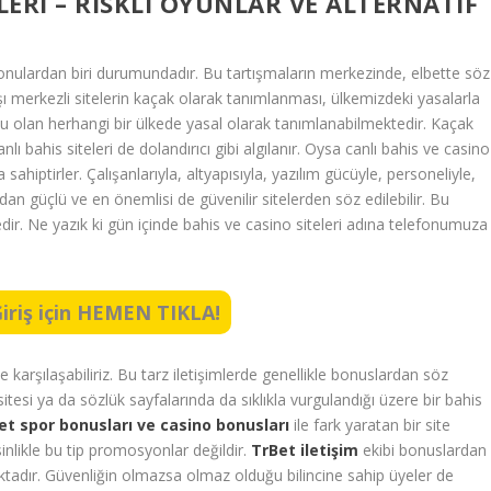
LERI – RISKLI OYUNLAR VE ALTERNATIF
nulardan biri durumundadır. Bu tartışmaların merkezinde, elbette söz
şı merkezli sitelerin kaçak olarak tanımlanması, ülkemizdeki yasalarla
mşu olan herhangi bir ülkede yasal olarak tanımlanabilmektedir. Kaçak
nlı bahis siteleri de dolandırıcı gibi algılanır. Oysa canlı bahis ve casino
a sahiptirler. Çalışanlarıyla, altyapısıyla, yazılım gücüyle, personeliyle,
ıdan güçlü ve en önemlisi de güvenilir sitelerden söz edilebilir. Bu
r. Ne yazık ki gün içinde bahis ve casino siteleri adına telefonumuza
iriş için HEMEN TIKLA!
 karşılaşabiliriz. Bu tarz iletişimlerde genellikle bonuslardan söz
itesi
ya da sözlük sayfalarında da sıklıkla vurgulandığı üzere bir bahis
et spor bonusları ve casino bonusları
ile fark yaratan bir site
inlikle bu tip promosyonlar değildir.
TrBet iletişim
ekibi bonuslardan
tadır. Güvenliğin olmazsa olmaz olduğu bilincine sahip üyeler de