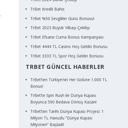
TrBet Kredili Bahis
.
TrBet %50 Sevgililer Günü Bonusu!
TrBet 2023 Büyük Yılbaşı Çekilişi
TrBet Efsane Cuma Bonus Kampanyası
TrBet 4444 TL Casino Hoş Geldin Bonusu
TrBet 3333 TL Spor Hoş Geldin Bonusu
TRBET GÜNCEL HABERLER
TrBet’ten Türkiye’nin Her Golüne 1.000 TL
k
Bonus!
TrBet’te Spin Rush ile Dünya Kupası
Boyunca 500 Bedava Dönüş Kazan!
TrBet’ten Tarihi Dünya Kupası Projesi: 1
Milyon TL Havuzlu “Dünya Kupası
Milyoneri” Başladı!