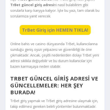
TrBet güncel giriş adresi
ni nasıl bulabilirim gibi
sorularla karşı karşıya kalıyor. İşte bu yazı, tam olarak bu
sorularınıza yanıt verecek.
TrBet Giriş için HEMEN TIKLA!
Online bahis ve casino dünyasında TrBet, kullanıcılarına
sunduğu geniş oyun yelpazesi ve güvenilirliği ile öne
çıkmaktadır. Ancak, çeşitli nedenlerden dolayı TrBet yeni
adresi sıklıkla değişebilir ve bu durum kullanıcılar için
bazen karmaşaya neden olabilir.
TRBET GÜNCEL GIRIŞ ADRESI VE
GÜNCELLEMELER: HER ŞEY
BURADA!
TrBet giriş yapmak ve TrBet giriş adresine ulaşmak için,
takip edilmesi gereken belirli yöntemler bulunmaktadır.