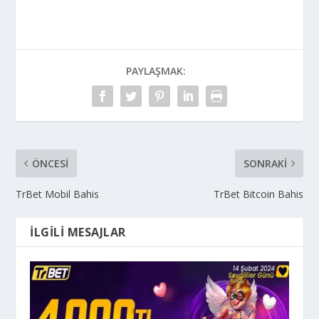
PAYLAŞMAK:
ÖNCESI
SONRAKI
TrBet Mobil Bahis
TrBet Bitcoin Bahis
İLGILI MESAJLAR