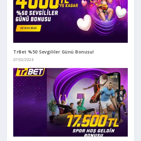
TrBet %50 Sevgililer Günü Bonusu!
07/02/2024