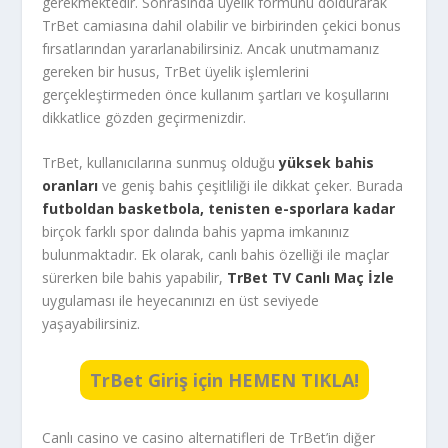
gerekmektedir. Sonrasında üyelik formunu doldurarak
TrBet camiasına dahil olabilir ve birbirinden çekici bonus
fırsatlarından yararlanabilirsiniz. Ancak unutmamanız
gereken bir husus, TrBet üyelik işlemlerini
gerçekleştirmeden önce kullanım şartları ve koşullarını
dikkatlice gözden geçirmenizdir.
TrBet, kullanıcılarına sunmuş olduğu
yüksek bahis
oranları
ve geniş bahis çeşitliliği ile dikkat çeker. Burada
futboldan basketbola, tenisten e-sporlara kadar
birçok farklı spor dalında bahis yapma imkanınız
bulunmaktadır. Ek olarak, canlı bahis özelliği ile maçlar
sürerken bile bahis yapabilir,
TrBet TV Canlı Maç İzle
uygulaması ile heyecanınızı en üst seviyede
yaşayabilirsiniz.
TrBet Giriş için HEMEN TIKLA!
Canlı casino ve casino alternatifleri de TrBet’in diğer