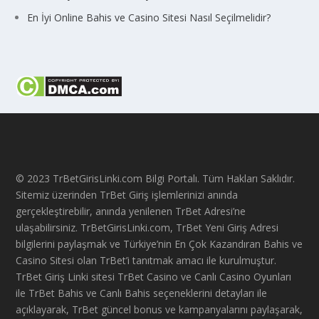
En İyi Online Bahis ve Casino Sitesi Nasıl Seçilmelidir?
© 2023 TrBetGirisLinki.com Bilgi Portalı. Tüm Hakları Saklıdır.
Sitemiz üzerinden TrBet Giriş işlemlerinizi anında
gerçekleştirebilir, anında yenilenen TrBet Adresi’ne
ulaşabilirsiniz. TrBetGirisLinki.com, TrBet Yeni Giriş Adresi
bilgilerini paylaşmak ve Türkiye’nin En Çok Kazandıran Bahis ve
Casino Sitesi olan TrBet’i tanıtmak amacı ile kurulmuştur.
TrBet Giriş Linki sitesi TrBet Casino ve Canlı Casino Oyunları
ile TrBet Bahis ve Canlı Bahis seçeneklerini detayları ile
açıklayarak, TrBet güncel bonus ve kampanyalarını paylaşarak,