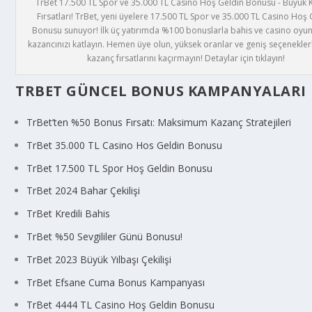
TrBet 17.500 TL Spor ve 35.000 TL Casino Hoş Geldin Bonusu - Büyük 
Fırsatları! TrBet, yeni üyelere 17.500 TL Spor ve 35.000 TL Casino Hoş 
Bonusu sunuyor! İlk üç yatırımda %100 bonuslarla bahis ve casino oyun
kazancınızı katlayın. Hemen üye olun, yüksek oranlar ve geniş seçenekle
kazanç fırsatlarını kaçırmayın! Detaylar için tıklayın!
TRBET GÜNCEL BONUS KAMPANYALARI
TrBet’ten %50 Bonus Fırsatı: Maksimum Kazanç Stratejileri
TrBet 35.000 TL Casino Hos Geldin Bonusu
TrBet 17.500 TL Spor Hoş Geldin Bonusu
TrBet 2024 Bahar Çekilişi
TrBet Kredili Bahis
TrBet %50 Sevgililer Günü Bonusu!
TrBet 2023 Büyük Yılbaşı Çekilişi
TrBet Efsane Cuma Bonus Kampanyası
TrBet 4444 TL Casino Hoş Geldin Bonusu