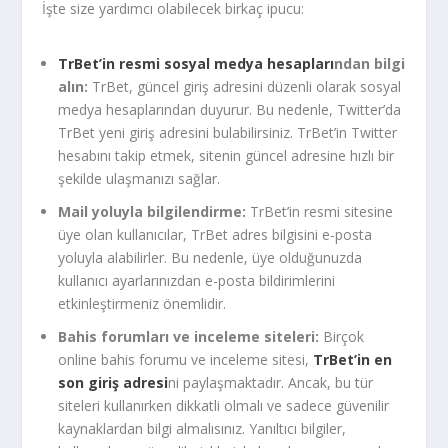
İşte size yardımcı olabilecek birkaç ipucu:
TrBet’in resmi sosyal medya hesapları
ndan bilgi
alın:
TrBet, güncel giriş adresini düzenli olarak sosyal
medya hesaplarından duyurur. Bu nedenle, Twitter’da
TrBet yeni giriş adresini bulabilirsiniz. TrBet’in Twitter
hesabını takip etmek, sitenin güncel adresine hızlı bir
şekilde ulaşmanızı sağlar.
Mail yoluyla bilgilendirme:
TrBet’in resmi sitesine
üye olan kullanıcılar, TrBet adres bilgisini e-posta
yoluyla alabilirler. Bu nedenle, üye olduğunuzda
kullanıcı ayarlarınızdan e-posta bildirimlerini
etkinleştirmeniz önemlidir.
Bahis forumları ve inceleme siteleri:
Birçok
online bahis forumu ve inceleme sitesi,
TrBet’in en
son giriş adresi
ni paylaşmaktadır. Ancak, bu tür
siteleri kullanırken dikkatli olmalı ve sadece güvenilir
kaynaklardan bilgi almalısınız. Yanıltıcı bilgiler,