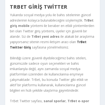
TRBET GIRIŞ TWITTER
Yukarıda sosyal medya yolu ile bahis sitelerinin güncel
adreslerinin kolayca bulunabileceğini söylemiştik.
TrBet
giriş mobile
yöntemi ile beraber en etkili yöntemlerden
biri olan Twitter giriş yöntemi, üyeler için güvenli bir
alandır. Siz de
TrBet yeni adres
ile alakalı bir araştırma
yapıyorsanız sitenin resmi iletişim aracı olan
TrBet
Twitter Giriş
sayfasına yönelmelisiniz.
Bilindiği üzere güvenli diyebileceğimiz bahis siteleri,
günümüzde sadece oyun seçenekleri ve bahis
imkanlarıyla değil, aynı zamanda sosyal medya
platformları üzerinden de kullanıcılarına erişmeye
çalışmaktadır. TrBet, bu konuda Twitter gibi etkili ve
aktif bir platformu kullanarak, kullanıcılarına güncel
bilgileri en hızlı şekilde ulaştırma gayretindedir.
TrBet Twitter sayfası,
sanal sporlar
,
TrBet e-spor