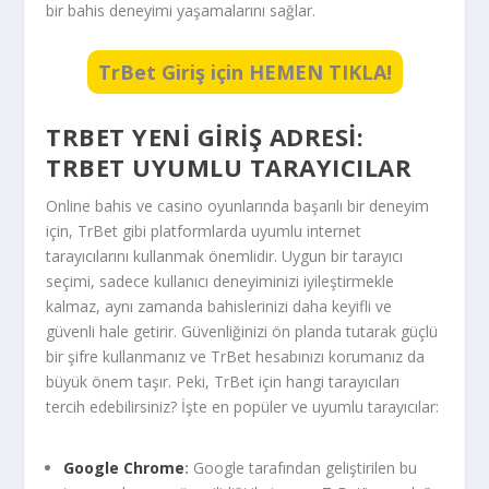
bir bahis deneyimi yaşamalarını sağlar.
TrBet Giriş için HEMEN TIKLA!
TRBET YENI GIRIŞ ADRESI:
TRBET UYUMLU TARAYICILAR
Online bahis ve casino oyunlarında başarılı bir deneyim
için, TrBet gibi platformlarda uyumlu internet
tarayıcılarını kullanmak önemlidir. Uygun bir tarayıcı
seçimi, sadece kullanıcı deneyiminizi iyileştirmekle
kalmaz, aynı zamanda bahislerinizi daha keyifli ve
güvenli hale getirir. Güvenliğinizi ön planda tutarak güçlü
bir şifre kullanmanız ve TrBet hesabınızı korumanız da
büyük önem taşır. Peki, TrBet için hangi tarayıcıları
tercih edebilirsiniz? İşte en popüler ve uyumlu tarayıcılar:
Google Chrome
:
Google tarafından geliştirilen bu