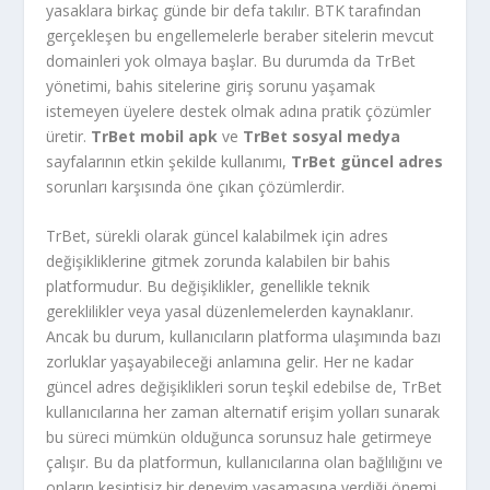
yasaklara birkaç günde bir defa takılır. BTK tarafından
gerçekleşen bu engellemelerle beraber sitelerin mevcut
domainleri yok olmaya başlar. Bu durumda da TrBet
yönetimi, bahis sitelerine giriş sorunu yaşamak
istemeyen üyelere destek olmak adına pratik çözümler
üretir.
TrBet
mobil apk
ve
TrBet sosyal medya
sayfalarının etkin şekilde kullanımı,
TrBet güncel adres
sorunları karşısında öne çıkan çözümlerdir.
TrBet, sürekli olarak güncel kalabilmek için adres
değişikliklerine gitmek zorunda kalabilen bir bahis
platformudur. Bu değişiklikler, genellikle teknik
gereklilikler veya yasal düzenlemelerden kaynaklanır.
Ancak bu durum, kullanıcıların platforma ulaşımında bazı
zorluklar yaşayabileceği anlamına gelir. Her ne kadar
güncel adres değişiklikleri sorun teşkil edebilse de, TrBet
kullanıcılarına her zaman alternatif erişim yolları sunarak
bu süreci mümkün olduğunca sorunsuz hale getirmeye
çalışır. Bu da platformun, kullanıcılarına olan bağlılığını ve
onların kesintisiz bir deneyim yaşamasına verdiği önemi