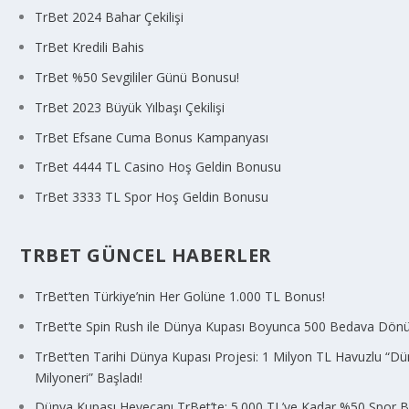
TrBet 2024 Bahar Çekilişi
TrBet Kredili Bahis
TrBet %50 Sevgililer Günü Bonusu!
TrBet 2023 Büyük Yılbaşı Çekilişi
TrBet Efsane Cuma Bonus Kampanyası
TrBet 4444 TL Casino Hoş Geldin Bonusu
TrBet 3333 TL Spor Hoş Geldin Bonusu
TRBET GÜNCEL HABERLER
TrBet’ten Türkiye’nin Her Golüne 1.000 TL Bonus!
TrBet’te Spin Rush ile Dünya Kupası Boyunca 500 Bedava Dön
TrBet’ten Tarihi Dünya Kupası Projesi: 1 Milyon TL Havuzlu “D
Milyoneri” Başladı!
Dünya Kupası Heyecanı TrBet’te: 5.000 TL’ye Kadar %50 Spor 