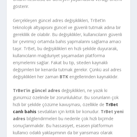
gösterir.
Gerçekleşen güncel adres değişiklikleri, TrBet’in
teknolojik altyapısını güncel ve güvenli tutmak adına bir
gereklilik de olabilir. Bu değişiklikler, kullanıcıların güvenli
bir çevrimiçi ortamda bahis yapmalarını sağlama amacı
taşır. TrBet, bu değişiklikleri en hızlı şekilde duyurarak,
kullanıcıların mağduriyet yaşamadan platforma
erişmelerini sağlar. Fakat bu tip, siteden kaynaklı
değişimleri bir kenarda tutmak gerekir. Çünkü asıl adres
değişiklikleri her zaman
BTK
engellerinden kaynaklıdır.
TrBet’in güncel adres
değişiklikleri, ne yazık ki
günümüz özelinde bir zorunluluktur. Bu sorunların çok
hızlı bir şekilde çözüme kavuşması, özellikle de
TrBet
canlı bahis
sevdalıları için kritik bir konudur.
TrBet yeni
adres
bilgilendirmeleri bu nedenle çok hızlı biçimde
sonuçlanmalıdır. Bu hassasiyet, esasen platformun
kullanıcı odaklı yaklaşımının da bir yansıması olarak