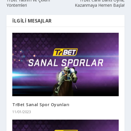
Yöntemleri
Kazanmaya Hemen Başla!
İLGILI MESAJLAR
TrBet Sanal Spor Oyunları
11/01/2023