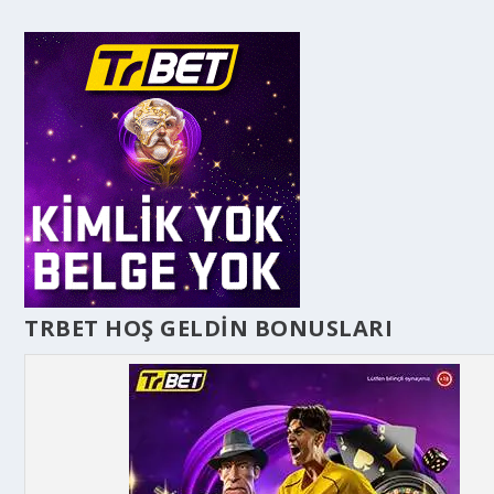
TRBET HOŞ GELDIN BONUSLARI