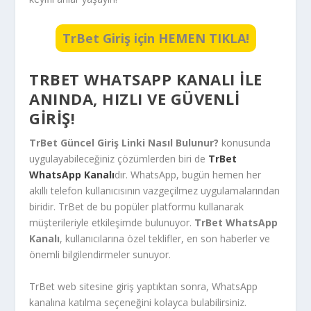
TrBet Giriş için HEMEN TIKLA!
TRBET WHATSAPP KANALI ILE
ANINDA, HIZLI VE GÜVENLI
GIRIŞ!
TrBet Güncel Giriş Linki Nasıl Bulunur?
konusunda
uygulayabileceğiniz çözümlerden biri de
TrBet
WhatsApp Kanalı
dır. WhatsApp, bugün hemen her
akıllı telefon kullanıcısının vazgeçilmez uygulamalarından
biridir. TrBet de bu popüler platformu kullanarak
müşterileriyle etkileşimde bulunuyor.
TrBet WhatsApp
Kanalı
, kullanıcılarına özel teklifler, en son haberler ve
önemli bilgilendirmeler sunuyor.
TrBet web sitesine giriş yaptıktan sonra, WhatsApp
kanalına katılma seçeneğini kolayca bulabilirsiniz.