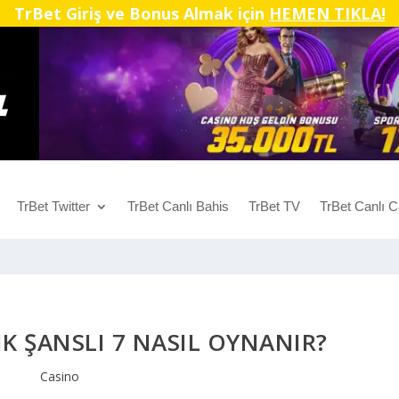
TrBet Giriş ve Bonus Almak için
HEMEN TIKLA!
TrBet Twitter
TrBet Canlı Bahis
TrBet TV
TrBet Canlı C
IK ŞANSLI 7 NASIL OYNANIR?
Casino