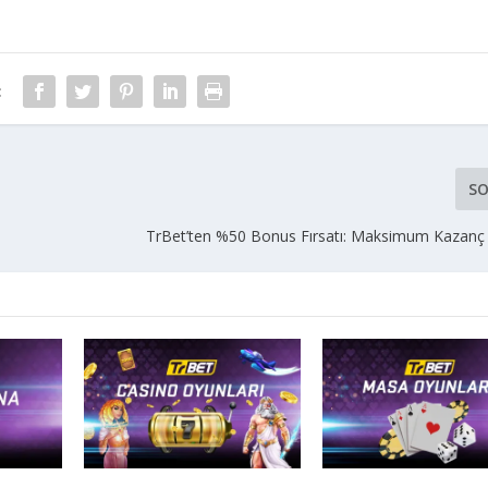
:
SO
TrBet’ten %50 Bonus Fırsatı: Maksimum Kazanç St