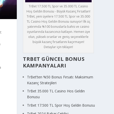
TrBet 17.500 TL Spor ve 35.000 TL Casino
Hoş Geldin Bonusu - Büyük Kazanç Fırsatları!
TrBet, yeni üyelere 17.500 TL Spor ve 35.000
TL Casino Hoş Geldin Bonusu sunuyor! İlk üç
yatırımda %100 bonuslarla bahis ve casino
oyunlarında kazancınızı katlayın. Hemen üye
t
olun, yüksek oranlar ve geniş seçeneklerle
büyük kazanç fırsatlarını kaçırmayın!
a
Detaylar için tıklayın!
.
TRBET GÜNCEL BONUS
KAMPANYALARI
a
TrBet’ten %50 Bonus Fırsatı: Maksimum
Kazanç Stratejileri
TrBet 35.000 TL Casino Hos Geldin
Bonusu
TrBet 17.500 TL Spor Hoş Geldin Bonusu
TrBet 2024 Bahar Çekilişi