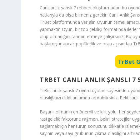
Canlı anlık şanslı 7 rehberi
oluşturmadan bu oyunda 
hatlarıyla da olsa bilmeniz gerekir. Canlı Anlık Şans
TrBet platformunda yer alır. Oyunun temel amacı, 7
yapmaktır. Oyun, bir top çekilişi formatında ilerler
olup olmadığını tahmin etmeye çalışırsınız. Bu oyu
başlamıştır ancak popülerlik ve oran açısından Tr
TrBet G
TRBET CANLI ANLIK ŞANSLI 7 
TrBet anlık şanslı 7 oyun tüyoları
sayesinde oyunda 
olasılığınızı ciddi anlamda artırabilirsiniz. Peki
canlı
Başarılı olmanın en önemli ve kilit yolu, her şeyd
rastgelelik faktörüne rağmen, belirli stratejiler uy
sağlamak için her turun sonucunu dikkatle izlemek v
sayının veya sayı grubunun çıkma olasılığını artırac