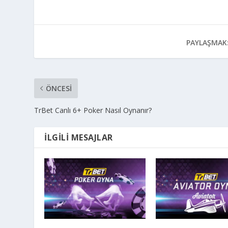
PAYLAŞMAK
ÖNCESI
TrBet Canlı 6+ Poker Nasıl Oynanır?
İLGILI MESAJLAR