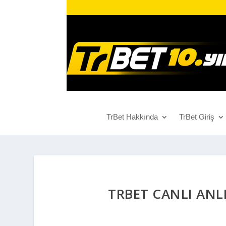
TrBet Hakkında
TrBet Giriş
TRBET CANLI ANL