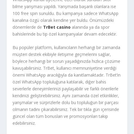
bilme yarışması yapıldı. Yarışmada başarılı olanlara ise
100 free spin sunuldu. Bu kampanya sadece WhatsApp
kanalına özgü olarak kendine yer buldu. Önümüzdeki
dönemlerde de
TrBet casino
alanında ya da spor
bahislerinde bu tip özel kampanyalar devam edecektir.
Bu popüler platform, kullanıcıların herhangi bir zamanda
müşteri destek ekibiyle iletişime geçmelerini sağlar,
böylece herhangi bir sorun yaşadığınızda hızlıca çözüme
kavuşabilirsiniz. TrBet, kullanıcı memnuniyetine verdiği
önemi WhatsApp aracılığıyla da kanıtlamaktadır. TrBet’in
özel WhatsApp topluluğuna katılarak, diğer bahis
severlerle deneyimlerinizi paylaşabilir ve farklı önerilerle
kendinizi geliştirebilirsiniz. Aynı zamanda özel etkinlikler,
yarışmalar ve sürprizlerle dolu bu topluluğun bir parçası
olmanın tadını çıkarabilirsiniz. Tek bir tıkla gün içerisinde
güncel olan tüm bonusları ve promosyonları takip
edebilirsiniz.