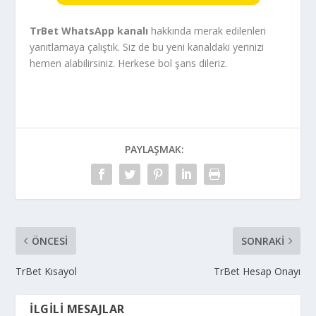
TrBet WhatsApp kanalı
hakkında merak edilenleri
yanıtlamaya çalıştık. Siz de bu yeni kanaldaki yerinizi
hemen alabilirsiniz. Herkese bol şans dileriz.
PAYLAŞMAK:
ÖNCESI
SONRAKI
TrBet Kısayol
TrBet Hesap Onayı
İLGILI MESAJLAR