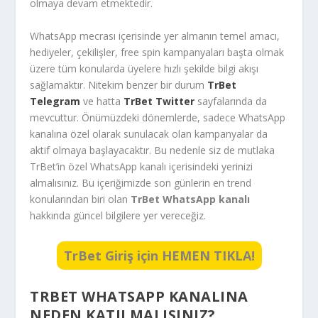
olmaya devam etmektedir.
WhatsApp mecrası içerisinde yer almanın temel amacı,
hediyeler, çekilişler, free spin kampanyaları başta olmak
üzere tüm konularda üyelere hızlı şekilde bilgi akışı
sağlamaktır. Nitekim benzer bir durum
TrBet
Telegram
ve hatta
TrBet Twitter
sayfalarında da
mevcuttur. Önümüzdeki dönemlerde, sadece WhatsApp
kanalına özel olarak sunulacak olan kampanyalar da
aktif olmaya başlayacaktır. Bu nedenle siz de mutlaka
TrBet’in özel WhatsApp kanalı içerisindeki yerinizi
almalısınız. Bu içeriğimizde son günlerin en trend
konularından biri olan
TrBet WhatsApp kanalı
hakkında güncel bilgilere yer vereceğiz.
TrBet Giriş için HEMEN TIKLA!
TRBET WHATSAPP KANALINA
NEDEN KATILMALISINIZ?