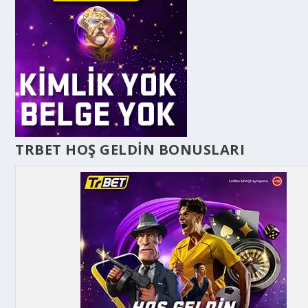
TRBET HOŞ GELDIN BONUSLARI