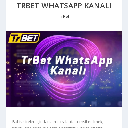
TRBET WHATSAPP KANALI
TrBet
Bahis siteleri için farklı mecralarda temsil edilmek,