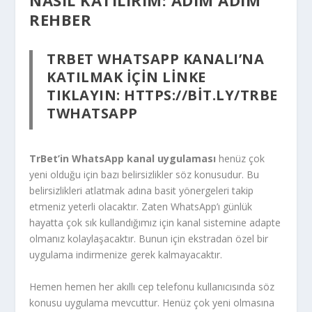
NASIL KATILIRIM: ADIM ADIM
REHBER
TRBET WHATSAPP KANALI’NA
KATILMAK IÇIN LINKE
TIKLAYIN:
HTTPS://BIT.LY/TRBE
TWHATSAPP
TrBet’in WhatsApp kanal uygulaması
henüz çok
yeni olduğu için bazı belirsizlikler söz konusudur. Bu
belirsizlikleri atlatmak adına basit yönergeleri takip
etmeniz yeterli olacaktır. Zaten WhatsApp’ı günlük
hayatta çok sık kullandığımız için kanal sistemine adapte
olmanız kolaylaşacaktır. Bunun için ekstradan özel bir
uygulama indirmenize gerek kalmayacaktır.
Hemen hemen her akıllı cep telefonu kullanıcısında söz
konusu uygulama mevcuttur. Henüz çok yeni olmasına