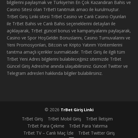
bilgilerini paylaşmak ve Türkiye’nin En Çok Kazandıran Bahis ve
Casino Sitesi olan TrBet’i tanıtmak amacı ile kurulmuştur.
TrBet Giriş Linki sitesi TrBet Casino ve Canlı Casino Oyunları
ile TrBet Bahis ve Canlı Bahis seçeneklerini detayları ile
açıklayarak, TrBet güncel bonus ve kampanyalarını paylaşarak,
Casino ve Spor HoşGeldin Bonuslarını, Casino Turnuvalarını ve
Yeni Promosyonları, Bitcoin ve Kripto Yatırım Yöntemlerini
tanıtma amaçlı içerikler sunmaktadır. TrBet Giriş ile ilgili tüm
TrBet Yeni Adres bilgilerini bulabileceğiniz sitemizde TrBet
Güncel Giriş Adresi’ne anında ulaşabilirsiniz. Güncel Twitter ve
Telegram adresleri hakkında bilgiler bulabilirsiniz.
© 2026
TrBet Giriş Linki
TrBet Giriş
TrBet Mobil Giriş
TrBet İletişim
TrBet Para Çekme
TrBet Para Yatırma
TrBet TV – Canlı Maç İzle
TrBet Twitter Giriş