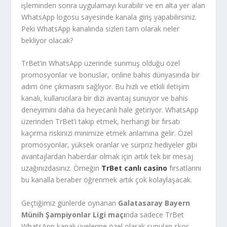
işleminden sonra uygulamayı kurabilir ve en alta yer alan
WhatsApp logosu sayesinde kanala giriş yapabilirsiniz.
Peki WhatsApp kanalında sizleri tam olarak neler
bekliyor olacak?
TrBet’in WhatsApp üzerinde sunmuş olduğu özel
promosyonlar ve bonuslar, online bahis dünyasında bir
adım öne çıkmasını sağlıyor. Bu hızlı ve etkili iletişim
kanalı, kullanıcılara bir dizi avantaj sunuyor ve bahis
deneyimini daha da heyecanlı hale getiriyor. WhatsApp
üzerinden TrBet’i takip etmek, herhangi bir fırsatı
kaçırma riskinizi minimize etmek anlamına gelir. Özel
promosyonlar, yüksek oranlar ve sürpriz hediyeler gibi
avantajlardan haberdar olmak için artık tek bir mesaj
uzağınızdasınız. Örneğin
TrBet canlı casino
fırsatlarını
bu kanalla beraber öğrenmek artık çok kolaylaşacak.
Geçtiğimiz günlerde oynanan
Galatasaray Bayern
Münih Şampiyonlar Ligi maçı
nda sadece TrBet
WhatsApp kanalı üyelerine özel olarak sunulan skor