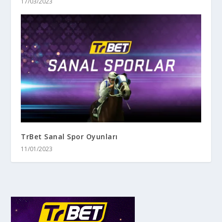
17/03/2023
TrBet Sanal Spor Oyunları
11/01/2023