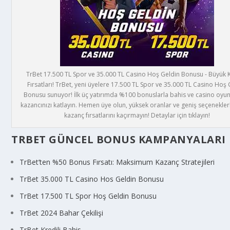
TrBet 17.500 TL Spor ve 35.000 TL Casino Hoş Geldin Bonusu - Büyük 
Fırsatları! TrBet, yeni üyelere 17.500 TL Spor ve 35.000 TL Casino Hoş 
Bonusu sunuyor! İlk üç yatırımda %100 bonuslarla bahis ve casino oyun
kazancınızı katlayın. Hemen üye olun, yüksek oranlar ve geniş seçenekle
kazanç fırsatlarını kaçırmayın! Detaylar için tıklayın!
TRBET GÜNCEL BONUS KAMPANYALARI
TrBet’ten %50 Bonus Fırsatı: Maksimum Kazanç Stratejileri
TrBet 35.000 TL Casino Hos Geldin Bonusu
TrBet 17.500 TL Spor Hoş Geldin Bonusu
TrBet 2024 Bahar Çekilişi
TrBet Kredili Bahis