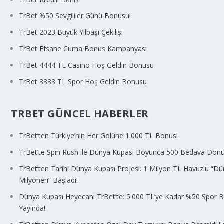
TrBet %50 Sevgililer Günü Bonusu!
TrBet 2023 Büyük Yılbaşı Çekilişi
TrBet Efsane Cuma Bonus Kampanyası
TrBet 4444 TL Casino Hoş Geldin Bonusu
TrBet 3333 TL Spor Hoş Geldin Bonusu
TRBET GÜNCEL HABERLER
TrBet’ten Türkiye’nin Her Golüne 1.000 TL Bonus!
TrBet’te Spin Rush ile Dünya Kupası Boyunca 500 Bedava Dön
TrBet’ten Tarihi Dünya Kupası Projesi: 1 Milyon TL Havuzlu “D
Milyoneri” Başladı!
Dünya Kupası Heyecanı TrBet’te: 5.000 TL’ye Kadar %50 Spor 
Yayında!