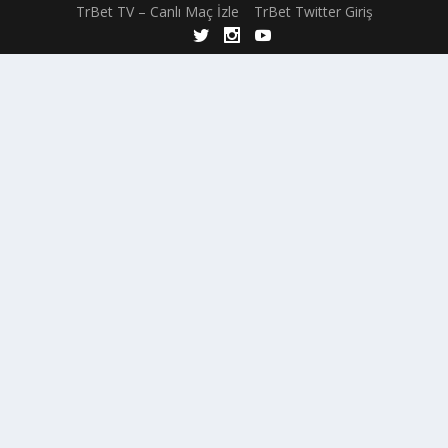
TrBet TV – Canlı Maç İzle
TrBet Twitter Giriş