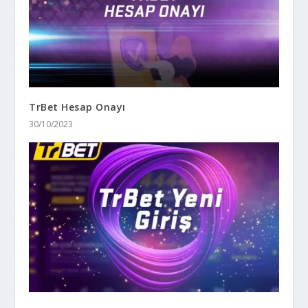
TrBet Hesap Onayı
30/10/2023