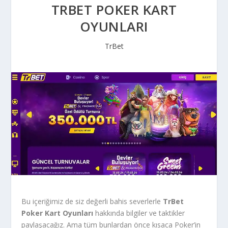
TRBET POKER KART
OYUNLARI
TrBet
Bu içeriğimiz de siz değerli bahis severlerle
TrBet
Poker Kart Oyunları
hakkında bilgiler ve taktikler
paylaşacağız. Ama tüm bunlardan önce kısaca Poker’in