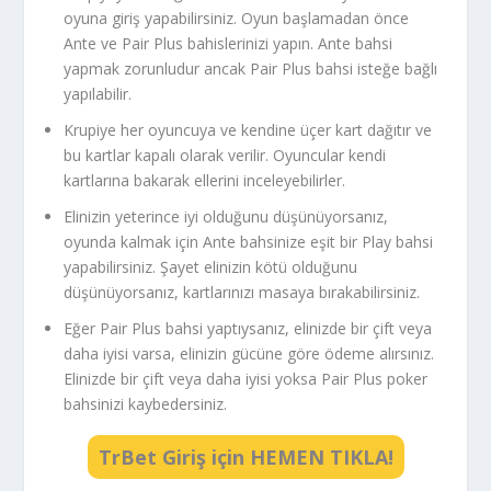
oyuna giriş yapabilirsiniz. Oyun başlamadan önce
Ante ve Pair Plus bahislerinizi yapın. Ante bahsi
yapmak zorunludur ancak Pair Plus bahsi isteğe bağlı
yapılabilir.
Krupiye her oyuncuya ve kendine üçer kart dağıtır ve
bu kartlar kapalı olarak verilir. Oyuncular kendi
kartlarına bakarak ellerini inceleyebilirler.
Elinizin yeterince iyi olduğunu düşünüyorsanız,
oyunda kalmak için Ante bahsinize eşit bir Play bahsi
yapabilirsiniz. Şayet elinizin kötü olduğunu
düşünüyorsanız, kartlarınızı masaya bırakabilirsiniz.
Eğer Pair Plus bahsi yaptıysanız, elinizde bir çift veya
daha iyisi varsa, elinizin gücüne göre ödeme alırsınız.
Elinizde bir çift veya daha iyisi yoksa Pair Plus poker
bahsinizi kaybedersiniz.
TrBet Giriş için HEMEN TIKLA!