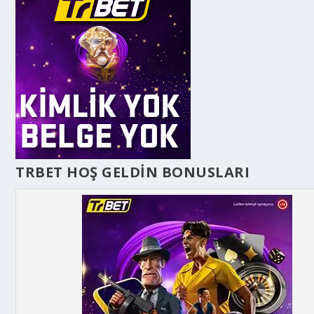
TRBET HOŞ GELDIN BONUSLARI