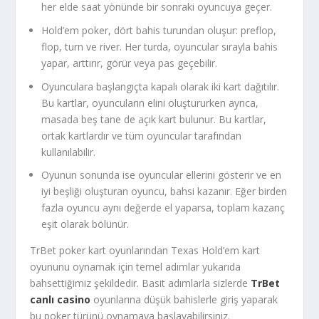
her elde saat yönünde bir sonraki oyuncuya geçer.
Hold’em poker, dört bahis turundan oluşur: preflop,
flop, turn ve river. Her turda, oyuncular sırayla bahis
yapar, arttırır, görür veya pas geçebilir.
Oyunculara başlangıçta kapalı olarak iki kart dağıtılır.
Bu kartlar, oyuncuların elini oluştururken ayrıca,
masada beş tane de açık kart bulunur. Bu kartlar,
ortak kartlardır ve tüm oyuncular tarafından
kullanılabilir.
Oyunun sonunda ise oyuncular ellerini gösterir ve en
iyi beşliği oluşturan oyuncu, bahsi kazanır. Eğer birden
fazla oyuncu aynı değerde el yaparsa, toplam kazanç
eşit olarak bölünür.
TrBet poker kart oyunlarından Texas Hold’em kart
oyununu oynamak için temel adımlar yukarıda
bahsettiğimiz şekildedir. Basit adımlarla sizlerde
TrBet
canlı casino
oyunlarına düşük bahislerle giriş yaparak
bu poker türünü oynamaya başlayabilirsiniz.