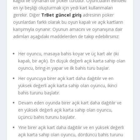
kâğıdı ile oynanan bir poker türüdür. Oyuncuların elindeki
en iyi beşliği oluşturmak için yedi kart kullanmaları
gerekir. Diğer
TrBet güncel giriş
adresinin poker
oyunlardan farklı olarak bu oyun kapalı ve açık kartların
karışımıyla oynanır. Oyunun amacını ve oynanışına dair
adımları aşağıdaki maddelerden de takip edebilirsiniz:
Her oyuncu, masaya bahis koyar ve üç kart alır (iki
kapalı, bir açık). En düşük değerli açık karta sahip olan
oyuncu, bring-in yapar ve ilk bahis turu başlar.
Her oyuncuya birer açık kart daha dağıtılır ve en
yüksek değerli açık karta sahip olan oyuncu, ikinci
bahis turunu başlatır.
Devam eden oyunda birer açık kart daha dağıtılır ve
en yüksek değerli açık karta sahip olan oyuncu,
üçüncü bahis turunu başlatır.
Yine birer açık kart daha dağıtılır ve en yüksek değerli
açık karta sahip olan oyuncu, dördüncü bahis turunu